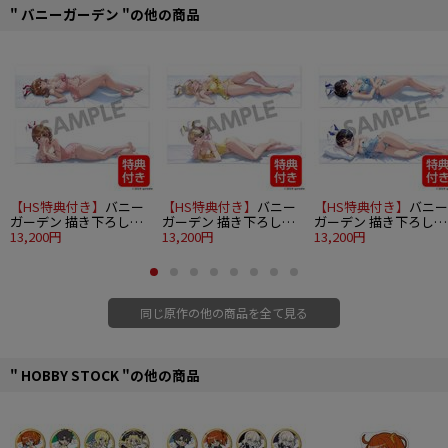
" バニーガーデン "の他の商品
■サイズ：縦約260mm×横約210mm×高さ約35mm（胸部Lサイズ）
■素材：ポリエステル・PVC・シリコン（パッド部）
©2024 qureate
【HS特典付き】
バニー
【HS特典付き】
バニー
【HS特典付き】
バニー
ガーデン 描き下ろし添
ガーデン 描き下ろし添
ガーデン 描き下ろし添
い寝抱き枕カバー 花奈
13,200円
い寝抱き枕カバー 凜
13,200円
い寝抱き枕カバー 美羽
13,200円
香
同じ原作の他の商品を全て見る
" HOBBY STOCK "の他の商品