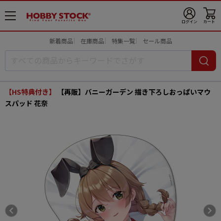
メ
ログイン
カート
ニ
ュ
新着商品
在庫商品
特集一覧
セール商品
ー
開
【HS特典付き】
【再販】バニーガーデン 描き下ろしおっぱいマウ
スパッド 花奈