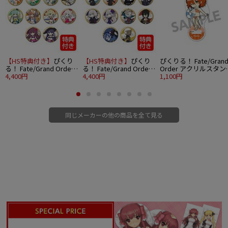
【HS特典付き】
ぴくり
【HS特典付き】
ぴくり
ぴくりる！ Fate/Gran
る！ Fate/Grand Order
る！ Fate/Grand Order
Order アクリルスタン
トレーディング缶バッジ
4,400円
トレーディング缶バッジ
4,400円
vol.7 マスター/主人公
1,100円
vol.7 10個入りBOX
vol.8 10個入りBOX
(女)魔術礼装ブリリア
トサマーver.
同じメーカーの他の商品を全て見る