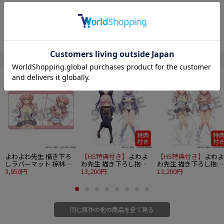
TVアニメ『よわよわ先生』から、イラストを堪能できるアクリルプレートが登
場！
付属の台座を使用し、机や棚などに立てて飾ってお楽しみください。
※画像・イラスト等は実際の商品とは多少異なる場合がございます、予めご了
承下さい。
" よわよわ先生 "の他の商品
■サイズ：縦約210mm×横約148mm（A5サイズ）
■素材：アクリル
■付属品：台座
©福地カミオ・講談社／「よわよわ先生」製作委員会
よわよわ先生 描き下ろ
【HS特典付き】
よわよ
【HS特典付き】
よわよ
しラバーマット 椋林瑞
わ先生 描き下ろし抱き
わ先生 描き下ろし抱き
希
3,850円
枕カバー 鶸村ひより
13,200円
枕カバー 椋林瑞希
13,200円
同じ原作の他の商品を全て見る