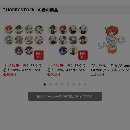
" HOBBY STOCK "の他の商品
【HS特典付き】
ぴくり
【HS特典付き】
ぴくり
ぴくりる！ Fate/Gran
る！ Fate/Grand Order
る！ Fate/Grand Order
Order アクリルスタン
トレーディング缶バッジ
4,400円
トレーディング缶バッジ
4,400円
vol.7 マスター/主人公
1,100円
vol.7 10個入りBOX
vol.8 10個入りBOX
(女)魔術礼装ブリリア
トサマーver.
同じメーカーの他の商品を全て見る