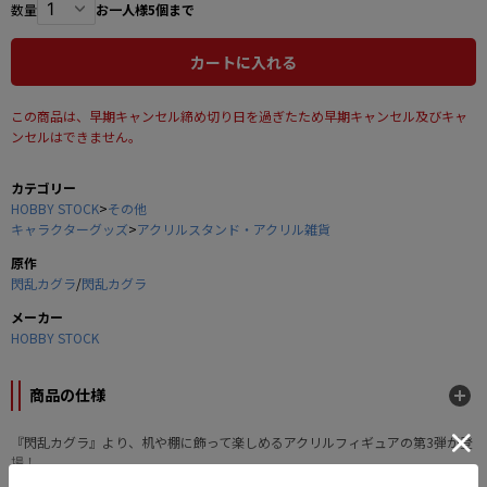
数量
お一人様5個まで
カートに入れる
この商品は、早期キャンセル締め切り日を過ぎたため早期キャンセル及びキャ
ンセルはできません。
カテゴリー
HOBBY STOCK
>
その他
キャラクターグッズ
>
アクリルスタンド・アクリル雑貨
原作
閃乱カグラ
/
閃乱カグラ
メーカー
HOBBY STOCK
商品の仕様
『閃乱カグラ』より、机や棚に飾って楽しめるアクリルフィギュアの第3弾が登
場！