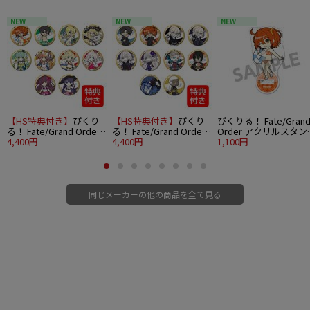
NEW
NEW
NEW
【HS特典付き】
ぴくり
【HS特典付き】
ぴくり
ぴくりる！ Fate/Gran
る！ Fate/Grand Order
る！ Fate/Grand Order
Order アクリルスタン
トレーディング缶バッジ
4,400円
トレーディング缶バッジ
4,400円
vol.7 マスター/主人公
1,100円
vol.7 10個入りBOX
vol.8 10個入りBOX
(女)魔術礼装ブリリア
トサマーver.
同じメーカーの他の商品を全て見る