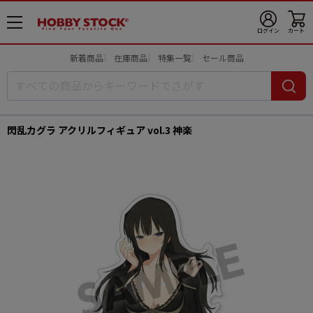
メ
ログイン
カート
ニ
ュ
新着商品
在庫商品
特集一覧
セール商品
ー
開
閃乱カグラ アクリルフィギュア vol.3 神楽