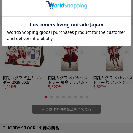
※画像・イラスト等は実際の商品とは多少異なる場合がございます、予めご了
承下さい。
■サイズ：縦約98mm×横約79mm ※キャラクターによって多少異なります。
" 閃乱カグラ "の他の商品
■素材：アクリル
■付属品：台座
©Marvelous Inc.
©HONEY PARADE GAMES Inc.
閃乱カグラ 卓上カレン
閃乱カグラ メガタペス
閃乱カグラ メガタペス
ダー 2026-2027
トリー 飛鳥 フラメンコ
トリー 焔 フラメンコ
1,841円
風水着
5,627円
水着
5,627円
同じ原作の他の商品を全て見る
" HOBBY STOCK "の他の商品