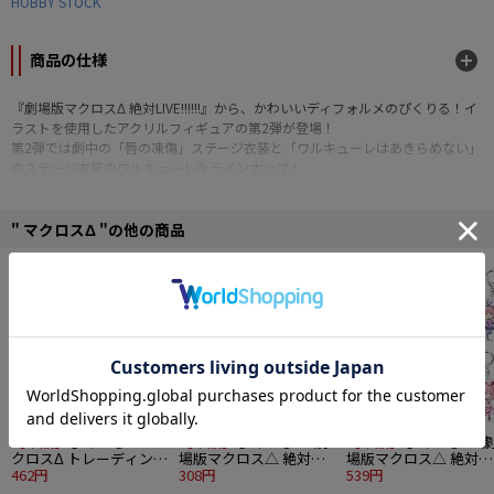
HOBBY STOCK
商品の仕様
『劇場版マクロスΔ 絶対LIVE!!!!!!』から、かわいいディフォルメのぴくりる！イ
ラストを使用したアクリルフィギュアの第2弾が登場！
第2弾では劇中の「唇の凍傷」ステージ衣装と「ワルキューレはあきらめない」
のステージ衣装のワルキューレをラインナップ！
※画像・イラスト等は実際の商品とは多少異なる場合がございます、予めご了
承下さい。
" マクロスΔ "の他の商品
■サイズ：縦約80mm×横約52mm（キャラによって若干異なります）
SALE
SALE
SALE
■素材：アクリル
■付属品：台座
©2021 BIGWEST
【単品】
ぴくりる！ マ
【単品】
ぴくりる! 『劇
【単品】
ぴくりる! 『
クロスΔ トレーディング
場版マクロス△ 絶対
場版マクロス△ 絶対
アクリルキーホルダー
462円
LIVE!!!!!!』トレーディン
308円
LIVE!!!!!!』トレーディン
539円
グ缶バッジ vol.2
グアクリルキーホルダ