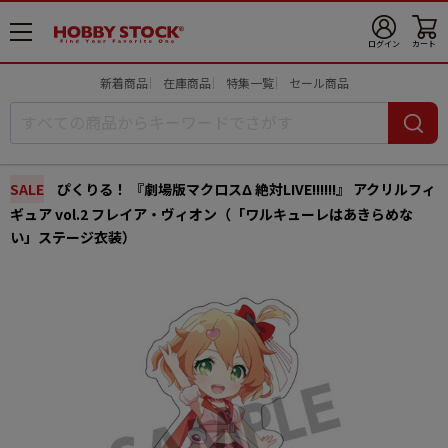
メ
ログイン
カート
ニ
ュ
新着商品
在庫商品
特集一覧
セール商品
ー
開
SALE
ぴくりる！ 『劇場版マクロスΔ 絶対LIVE!!!!!!』 アクリルフィ
ギュア vol.2 フレイア・ヴィオン（「ワルキューレはあきらめな
い」ステージ衣装）