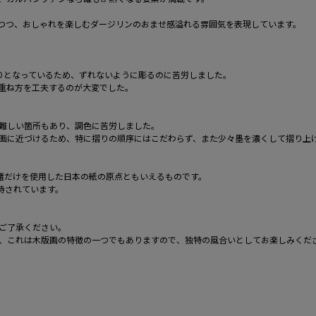
つつ、おしゃれを楽しむダージリンのおませ感溢れる雰囲気を表現しています。
りとなっているため、ずれないように彫るのに苦労しました。
重ね方を工夫するのが大変でした。
難しい箇所もあり、調色に苦労しました。
画に近づけるため、特に摺りの順序にはこだわらず、また少々墨を濃くして摺り上
％楮だけを使用した日本の紙の原点ともいえるものです。
持されています。
ご了承ください。
、これは木版画の特徴の一つでもありますので、独特の風合いとしてお楽しみくだ