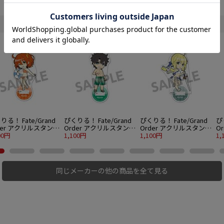
りる！ Fate/Grand
ぴくりる！ Fate/Grand
ぴくりる！ Fate/Grand
ぴ
der アクリルスタンド
Order アクリルスタンド
Order アクリルスタンド
O
l.7 マスター/主人公
00円
vol.7 マスター/主人公
1,100円
vol.7 アーチャー/アルト
1,100円
v
1,
)魔術礼装ブリリアン
(男)魔術礼装ブリリアン
リア・ペンドラゴン
ボ
マーver.
トサマーver.
ド
同じメーカーの他の商品を全て見る