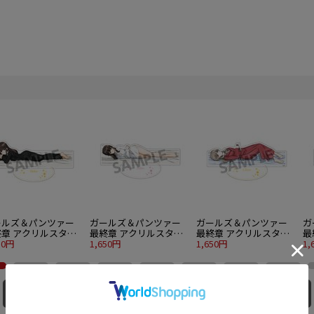
ールズ＆パンツァー
ガールズ＆パンツァー
ガールズ＆パンツァー
ガ
終章 アクリルスタン
最終章 アクリルスタン
最終章 アクリルスタン
最
西住しほ 添い寝A ver.
50円
ド 西住しほ 添い寝B ver.
1,650円
ド 島田千代 添い寝A ver.
1,650円
ド
1,
同じ原作の他の商品を全て見る