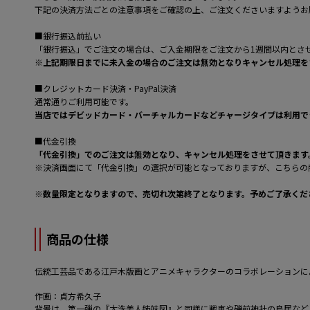
下記の決済方法ごとの注意事項をご確認の上、ご注文くださいますようお
■銀行振込前払い
「銀行振込」でご注文の場合は、ご入金期限をご注文から1週間以内とさ
※上記期限日までに未入金の場合のご注文は無効となりキャンセル処理を
■クレジットカード決済・PayPal決済
通常通りご利用可能です。
当店ではデビッドカード・バーチャルカードなどチャージタイプは利用で
■代金引換
「代金引換」でのご注文は無効となり、キャンセル処理をさせて頂きます
※決済画面にて「代金引換」の選択が可能となっておりますが、こちらの
※数量限定となりますので、売切れ次第終了となります。予めご了承くだ
商品の仕様
伝統工芸品である江戸木版画とアニメキャラクターのコラボレーションに
作画：貞方希久子
背景は、第一弾の『大洗美人姉妹図』と同様に戦車や磯前神社の鳥居など