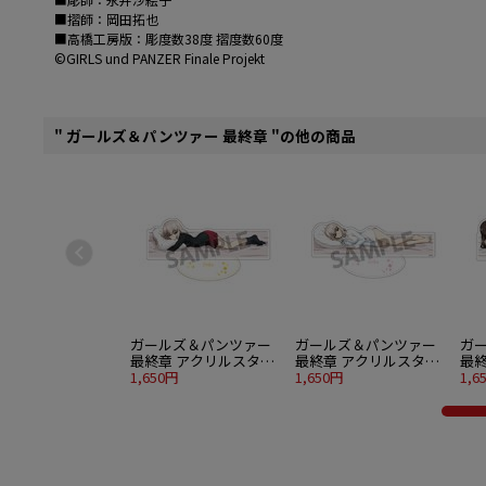
■摺師：岡田拓也
■高橋工房版：彫度数38度 摺度数60度
©GIRLS und PANZER Finale Projekt
" ガールズ＆パンツァー 最終章 "の他の商品
ガールズ＆パンツァー
ガールズ＆パンツァー
ガ
最終章 アクリルスタン
最終章 アクリルスタン
最
ド 逸見エリカ 添い寝A
1,650円
ド 逸見エリカ 添い寝B
1,650円
ド 
1,6
ver.
ver.