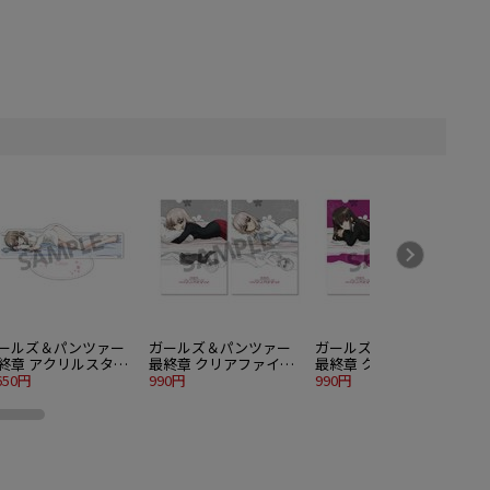
ールズ＆パンツァー
ガールズ＆パンツァー
ガールズ＆パンツァー
終章 アクリルスタン
最終章 クリアファイル
最終章 クリアファイル
 島田千代 添い寝B ver.
650円
セット 逸見エリカ 添い
990円
セット 西住しほ 添い寝
990円
寝 ver.
ver.
v