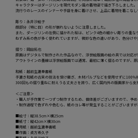
キャラクターはダージリンを現代モダン風の着物姿で描き下ろしました。
流行りのレースのインナーや手袋を身に着けさせ、上品に着物を着こなし
彫り：永井沙絵子
顔部分（特に目）の形が崩れないように注意しました。
また、ダージリンの左側に描かれた桜は、ピンク4色の細かい彫りの重な
ねずみ系の色が多く使われていますが、微妙な色の違いがあり、色分けや
摺り：岡田拓也
原画はデジタルで制作された作品なので、浮世絵版画の絵の具では対応が
アウトラインの墨線は浮世絵版画では通常、最初に薄く摺るのですが、原
和紙：越前生漉奉書紙
手漉き和紙の古来の技法を受け継ぎ、木材パルプなどを使用せずに100
300回もの摺り重ねに耐えうる丈夫さを誇り、広く国内外の版画家から支
＜ご注意＞
・職人が手作業で一つずつ制作するため、個体差がございますので、予め
・制作過程で色ずれや色むら、紙のヨレ等が発生することがございますが
■絵寸：縦38.5cm×横25cm
■紙寸：縦42cm×横30cm
■用紙：越前生漉奉書紙
■作画：貞方希久子
■彫師：永井沙絵子