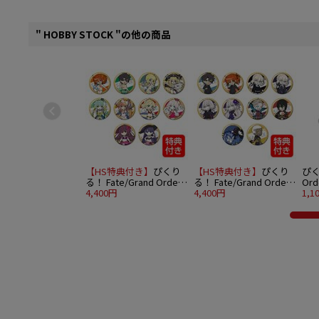
" HOBBY STOCK "の他の商品
【HS特典付き】
ぴくり
【HS特典付き】
ぴくり
ぴく
る！ Fate/Grand Order
る！ Fate/Grand Order
Or
トレーディング缶バッジ
4,400円
トレーディング缶バッジ
4,400円
vo
1,1
vol.7 10個入りBOX
vol.8 10個入りBOX
(女
トサ