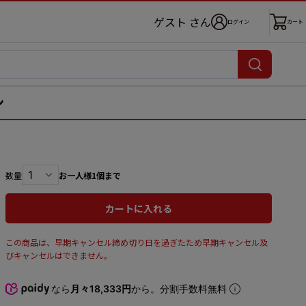
ゲスト さん
ログイン
カート
ン
数量
お一人様1個まで
カートに入れる
この商品は、早期キャンセル締め切り日を過ぎたため早期キャンセル及
びキャンセルはできません。
なら
月々18,333円
から。分割手数料無料