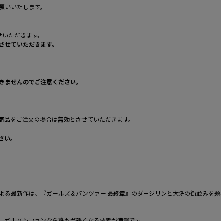
願いいたします。
せいただきます。
させていただきます。
きませんのでご注意ください。
。
商品をご注文の場合は
無効
とさせていただきます。
さい。
よる最新作は、『ガールズ＆パンツァー 最終章』のダージリンと大洗の街並みを題
、ガルパンファンなら誰もが熱くなる要素が満載です。