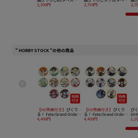
リー バカンス ver.（イ
3,300円
トリー 御坂美琴 バカン
2,750円
トリ
2,7
ベント特典対象商品）
ス ver.（イベント特典対
ス 
象商品）
象
" HOBBY STOCK "の他の商品
【HS特典付き】
ぴくり
【HS特典付き】
ぴくり
ぴく
る！ Fate/Grand Order
る！ Fate/Grand Order
Or
トレーディング缶バッジ
4,400円
トレーディング缶バッジ
4,400円
vo
1,1
vol.7 10個入りBOX
vol.8 10個入りBOX
(女
トサ