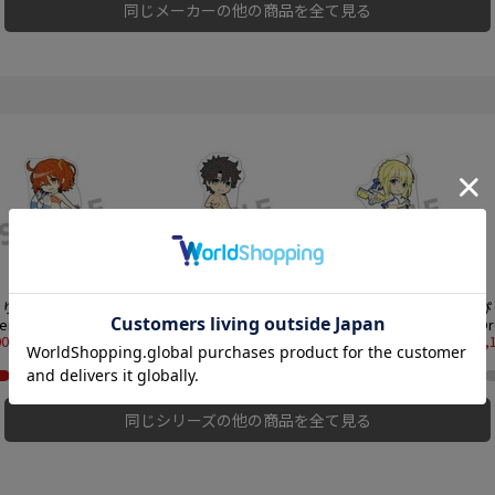
同じメーカーの他の商品を全て見る
りる！ Fate/Grand
ぴくりる！ Fate/Grand
ぴくりる！ Fate/Grand
ぴ
der アクリルスタンド
Order アクリルスタンド
Order アクリルスタンド
O
l.7 マスター/主人公
00円
vol.7 マスター/主人公
1,100円
vol.7 アーチャー/アルト
1,100円
v
1,
)魔術礼装ブリリアン
(男)魔術礼装ブリリアン
リア・ペンドラゴン
ボ
マーver.
トサマーver.
ド
同じシリーズの他の商品を全て見る