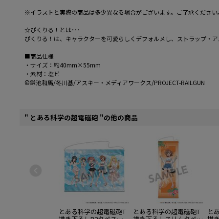
※イラストと実際の商品は多少異なる場合がございます。ご了承ください
☆ぴくりる！とは･･･
ぴくりる！は、キャラクターを可愛らしくデフォルメし、ストラップ・ア
■商品仕様
・サイズ：約40mm×55mm
・素材：塩ビ
©鎌池和馬/冬川基/アスキー・メディアワークス/PROJECT-RAILGUN
" とある科学の超電磁砲 "の他の商品
とある科学の超電磁砲T
とある科学の超電磁砲T
と
描き下ろしB2タペスト
描き下ろしスリムタペス
描