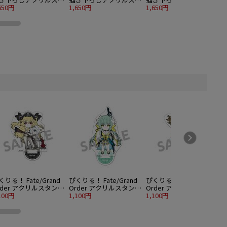
ド 御坂美琴 バカンス
650円
ンド 白井黒子 バカンス
1,650円
ンド 初春飾利 バカンス
1,650円
1
er.（イベント特典対象
ver.（イベント特典対象
ver.（イベント特典対象
品）
商品）
商品）
くりる！ Fate/Grand
ぴくりる！ Fate/Grand
ぴくりる！ Fate/Grand
rder アクリルスタンド
Order アクリルスタンド
Order アクリルスタンド
ol.7 アーチャー/アン・
100円
vol.7 ランサー/清姫
1,100円
vol.7 ランサー/玉藻の前
1,100円
1
ニー＆メアリー・リー