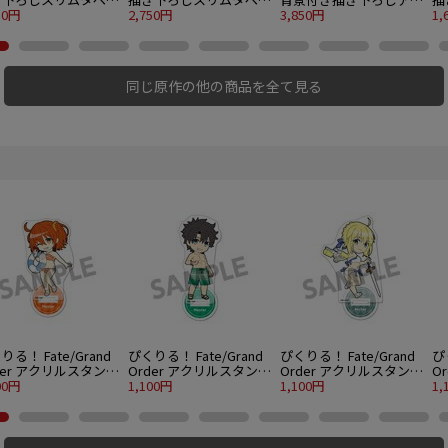
ー 白井黒子 バカン
50円
トリー 初春飾利 バカン
2,750円
リルスタンド バカンス
3,850円
ン
1,
ver.（イベント特典対
ス ver.（イベント特典対
ver.（イベント特典対象
v
商品）
象商品）
商品）
商
同じ原作の他の商品を全て見る
りる！ Fate/Grand
ぴくりる！ Fate/Grand
ぴくりる！ Fate/Grand
ぴ
der アクリルスタンド
Order アクリルスタンド
Order アクリルスタンド
O
l.7 マスター/主人公
00円
vol.7 マスター/主人公
1,100円
vol.7 アーチャー/アルト
1,100円
v
1,
)魔術礼装ブリリアン
(男)魔術礼装ブリリアン
リア・ペンドラゴン
ボ
マーver.
トサマーver.
ド