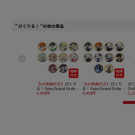
" ぴくりる！ "の他の商品
【HS特典付き】
ぴくり
【HS特典付き】
ぴくり
ぴく
る！ Fate/Grand Order
る！ Fate/Grand Order
Or
トレーディング缶バッジ
4,400円
トレーディング缶バッジ
4,400円
vo
1,1
vol.7 10個入りBOX
vol.8 10個入りBOX
(女
トサ