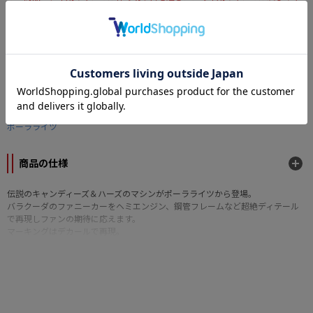
ンセルはできません。
なら
月々1,540円
から。分割手数料無料
カテゴリー
模型・プラモデル
>
スケールモデル
メーカー
ポーラライツ
商品の仕様
伝説のキャンディーズ＆ハーズのマシンがポーラライツから登場。
バラクーダのファニーカーをヘミエンジン、鋼管フレームなど超絶ディテール
で再現しファンの期待に応えます。
マーキングはデカールで再現。
■プラスチックモデルキット