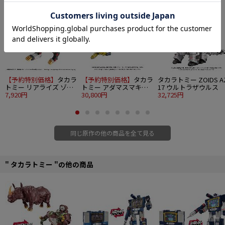
ジェノブレイカー独自のギミックとして、背部に装備したエクスブレイカーが
歩行と連動して開閉。
コックピットに搭乗可能な、1/72スケールのアニメキャラクターであるレイヴ
ン（GF編版）とオリジナル一般兵士のフィギュアが付属。
同スケールのシャドーの立ちポーズフィギュアも付属（フィギュアは全て未塗
装）。
一部のパーツは色違いの2種が付属。
レイヴン仕様と一般機のどちらかを選択して組立が可能。
【予約特別価格】
タカラ
【予約特別価格】
タカラ
タカラトミー ZOIDS A
ジェノザウラーに付属した武装パーツは全て同梱。
トミー リアライズ ゾイ
トミー アダマスマキナ
17 ウルトラザウルス
赤いジェノザウラーなど様々なバリエーションを組立可能。
ド RMZ-025 ライガーゼ
7,920円
ゾイド AM-Z02 ブレード
30,800円
32,725円
ロファルコン（ZBF）
ライガー
■セット内容
・ランナー一式（1）
・パーツ一式（1）
同じ原作の他の商品を全て見る
・動力部ユニット（1）
・ラベル（1）
・パイロットフィギュア一式（1）
・取扱説明書（1）
" タカラトミー "の他の商品
© ＴＯＭＹ
©ShoPro