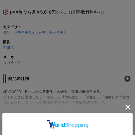
なら
月々5,610円
から。分割手数料無料
カテゴリー
模型・プラモデル
>
キャラクターモデル
原作
ZOIDS
メーカー
タカラトミー
商品の仕様
ADVANCED - それは更なる進化への歩み、常識の発達である。
ゾイドごとに設定したテーマを元に「再構築」・「洗練」・「練磨」が内包さ
れたムービングキットの究極の姿を具現化する最高峰ブランド。
1/72スケールの組立キット。
電動ユニットによりスイッチを入れることで恐竜らしい迫力のある歩行が可
能。
" ZOIDS "の他の商品
アニメ劇中で特徴的だった荷電粒子砲発射形態への変形を手動にて再現。
目や荷電粒子砲、ゾイドコアがLEDで点灯。