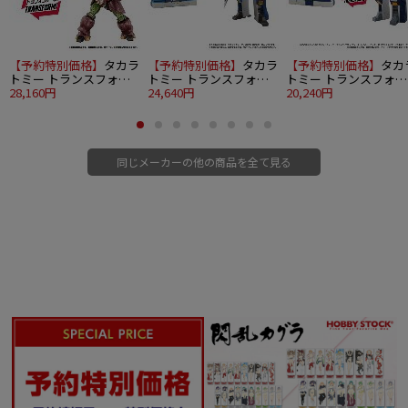
【予約特別価格】
タカラ
【予約特別価格】
タカラ
【予約特別価格】
タカ
トミー トランスフォー
トミー トランスフォー
トミー トランスフォー
マー MPG-26 デストロン
28,160円
マー ミッシングリンク
24,640円
マー ミッシングリンク
20,240円
ライノックス
D-01 サウンドウェーブ
D-02 サウンドウェー
（アニメタイプ）
同じメーカーの他の商品を全て見る