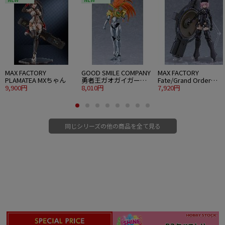
MAX FACTORY
GOOD SMILE COMPANY
MAX FACTORY
PLAMATEA MXちゃん
勇者王ガオガイガー
Fate/Grand Order
9,900円
PLAMATEA 獅子王凱
8,010円
PLAMATEA シールダー
7,920円
マシュ・キリエライト
〔オルテナウス〕
同じシリーズの他の商品を全て見る