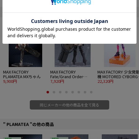
・全高約190mm、各関節可動。
・サンダーアームとポリスシールドはブラックチェンバーに格納可能。
" Max Factory "の他の商品
・頭部のサイバーエネルギー吸収アンテナは起倒式。
・背面のベンチレーテッドフィンは開閉ギミックを搭載。
NEW
・劇中の姿にAs'まりあ氏のアレンジを加えたデザインにて立体化。
・各種成形色とホイルシールにより、組み立てるだけで劇中イメージに近い色
分けを再現できます。
■組み立て式プラモデル
■ノンスケール
■全高：約190mm
■原型制作：マックスファクトリー
MAX FACTORY
MAX FACTORY
MAX FACTORY 少女発
■制作協力：As'まりあ
PLAMATEA MXちゃん
Fate/Grand Order
機 MOTORED CYBORG
© TOHO CO., LTD.
9,900円
PLAMATEA シールダー/
7,920円
RUNNER SSX-155c "P
22,320円
マシュ・キリエライト
TRACKER"
〔オルテナウス〕
同じメーカーの他の商品を全て見る
" PLAMATEA "の他の商品
NEW
NEW