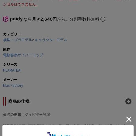
ンセルはできません。
なら
月々2,640円
から。分割手数料無料
カテゴリー
模型・プラモデル
>
キャラクターモデル
原作
電脳警察サイバーコップ
シリーズ
PLAMATEA
メーカー
Max Factory
商品の仕様
最強の刑事！ジュピター登場
特撮TVドラマ『電脳警察サイバーコップ』より、ZACの「ジュピタービット」
がPLAMATEAシリーズで初プラモデル化！