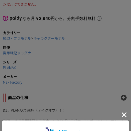
ンセルはできません。
なら
月々2,940円
から。分割手数料無料
カテゴリー
模型・プラモデル
>
キャラクターモデル
原作
機甲戦記ドラグナー
シリーズ
PLAMAX
メーカー
Max Factory
商品の仕様
D1、PLAMAXで飛翔（テイクオフ）！！
TVアニメ『機甲戦記ドラグナー』より「ドラグナー1」がマックスファクトリ
ーのプラモデルシリーズPLAMAXに頭頂高：約245mmのビッグサイズになって