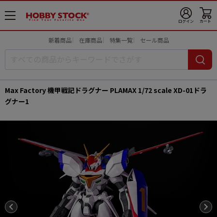
メ
ログイン
カート
ニ
ュ
新着商品
在庫商品
特集一覧
セール商品
ー
開
Max Factory 機甲戦記ドラグナー PLAMAX 1/72 scale XD-01ドラ
グナー1