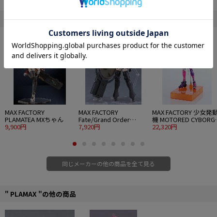
登場！
OP映像や大張正己氏が描いた画稿をイメージソースとして制作された塗装済み
完成フィギュア「MAX合金ドラグナー1」（2010年発売）の造形をさらにブラ
" Max Factory "の他の商品
ッシュアップし、1/72にスケールアップしてプラモデル化しました。
各パーツは7～8色で成型され、組み立てて水転写デカールを貼るだけでも実感
のある仕上がりとなります。
また、細部を塗装することで、より劇中に近づけることもできます。
・スナップフィット＋接着によるストレスフリービルドモデル。
・主要関節にはPOM樹脂を使用したラチェット機構を採用し、安定したポージ
ングが楽しめます。
・肩とふくらはぎの特徴的な識別帯は彩色済みパーツをご用意。
・各種マーキングの再現には水転写式デカールを採用。
MAX FACTORY
MAX FACTORY
MAX FACTORY 少女発
・「75mmハンドレールガンLPS9型」「迫兵戦用レーザーソード」「迫兵戦用
PLAMATEA MXちゃん
Fate/Grand Order
機 MOTORED CYBORG
アサルトナイフ」「スローインボム」「ショルダーボム」「ハイブリッドシー
9,900円
PLAMATEA シールダー/
7,920円
RUNNER SSX-155c "P
22,320円
ルド」に加え、交換用手首と専用台座が付属。
マシュ・キリエライト
TRACKER"
・背面に装備可能なリフター1の翼はパーツ差し替えで「駐機状態」を再現可
〔オルテナウス〕
能。
同じメーカーの他の商品を全て見る
※画像はCGによる完成見本です、実際の商品とは異なる場合がございます。
※組み立てにはプラスチックモデル用ニッパーと接着剤をご用意ください。
■組み立て式プラモデル
" PLAMAX "の他の商品
■水転写デカール付属
■1/72スケール