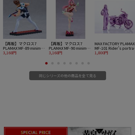
■全高：約245mm
■原型制作：マックスファクトリー可動検討課・相樂ヒナト（マックスファク
トリー）
■CG彩色：牛乳瓶
■設計：TAKE OFF
© 創通・サンライズ
【再販】マクロス7
【再販】マクロス7
MAX FACTORY PLAMAX
PLAMAX MF-89 minimum
PLAMAX MF-90 minimum
MF-101 Rider's portrai
factory 熱気バサラ
3,168円
factory ミレーヌ・フレ
3,168円
Honda Rebel 1100 ラ
1,800円
ア・ジーナス
ンダー
同じシリーズの他の商品を全て見る