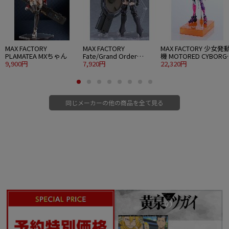
MAX FACTORY
MAX FACTORY
MAX FACTORY 少女発
PLAMATEA MXちゃん
Fate/Grand Order
機 MOTORED CYBORG
9,900円
PLAMATEA シールダー/
7,920円
RUNNER SSX-155c "P
22,320円
マシュ・キリエライト
TRACKER"
〔オルテナウス〕
同じメーカーの他の商品を全て見る