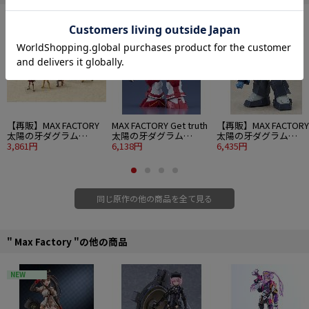
■全高：約150mm
©SUNRISE
【再販】MAX FACTORY
MAX FACTORY Get truth
【再販】MAX FACTORY
太陽の牙ダグラム
太陽の牙ダグラム
太陽の牙ダグラム
COMBAT ARMORS
3,861円
COMBAT ARMORS
6,138円
COMBAT ARMORS
6,435円
MAX26 1/72 Scale 太陽
MAX32 1/72 アビテート
MAX11 1/72 Scale ソル
の牙セット
T10B ブロックヘッド
ティック HT128 ビッグ
Ver. GT
フット
同じ原作の他の商品を全て見る
" Max Factory "の他の商品
NEW