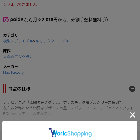
ンセルはできません。
なら
月々2,016円
から。分割手数料無料
カテゴリー
模型・プラモデル
>
キャラクターモデル
原作
太陽の牙ダグラム
メーカー
Max Factory
商品の仕様
テレビアニメ『太陽の牙ダグラム』プラスチックモデルシリーズ第5弾！
左右非対称という特異なデザインの重コンバットアーマー、「アイアンフット
F4X ヘイスティ」の登場です！
■組み立て式プラモデル
■水転写デカール付属
■1/72スケール
" 太陽の牙ダグラム "の他の商品