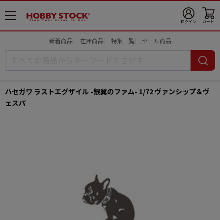
メ
ログイン
カート
ニ
ュ
新着商品
在庫商品
特集一覧
セール商品
ー
開
ハセガワ ラストエグザイル -銀翼のファム- 1/72 ヴァンシップ＆ヴ
ェスパ