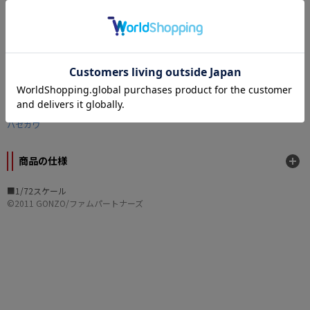
ンセルはできません。
カテゴリー
模型・プラモデル
>
キャラクターモデル
原作
ラストエグザイル-銀翼のファム-
メーカー
ハセガワ
商品の仕様
■1/72スケール
©2011 GONZO/ファムパートナーズ