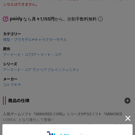
ンセルはできません。
なら
月々1,155円
から。分割手数料無料
カテゴリー
模型・プラモデル
>
キャラクターモデル
原作
アーマード・コア
/
アーマード・コア
シリーズ
アーマード・コア ヴァリアブルインフィニティ
メーカー
コトブキヤ
商品の仕様
人気ゲームソフト『ARMORED CORE』シリーズがPS3ソフト「ARMORED
CORE4」となり進化して登場！
エネルギー兵器との驚異的な親和性、流れるような優美なフォルムで登場する
機体がプラスチックキットで登場！！