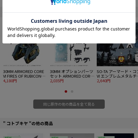
ポリキャップ使用による幅広い可動範囲とマルチカラーランナーにより素組み
でも設定に近いイメージに仕上げることが可能です。
" アーマード・コア "の他の商品
V.I.シリーズ（AC、ACW、ACA、ACH）と互換性があり、作品を超えて自由な組
み換えを楽しめます。
■プラスチックキット
■全長：約160mm
■1/72スケール
©1997-2010 FromSoftware, Inc. All rights reserved.
30MM ARMORED CORE
30MM オプションパーツ
SO-TA アーマード・コ
VI FIRES OF RUBICON
セット ARMORED CORE
VI エンブレムメタルチ
RaD CC-3000 WRECKER
4,180円
VI FIRES OF RUBICON
2,035円
ーム4 6個入り1BOX
2,640円
サーカス
WEAPON SET 08
同じ原作の他の商品を全て見る
" コトブキヤ "の他の商品
NEW
NEW
NEW