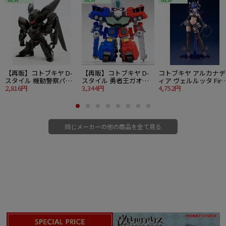
【再販】コトブキヤ D-
【再販】コトブキヤ D-
コトブキヤ アルカナデ
スタイル 機動警察パト
スタイル 勇者王ガオガ
ィア ヴェルルッタ Firs
レイバー TYPE-J9 グリ
2,816円
イガー 超竜神
3,344円
Engage Ver.〈ファー
4,752円
フォン
トエンゲージVer.〉
同じメーカーの他の商品を全て見る