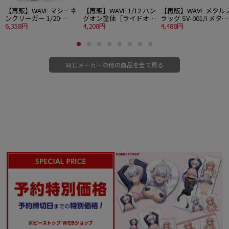
【再販】WAVE マシーネ
【再販】WAVE 1/12 ハン
【再販】WAVE メタル
ンクリーガー 1/20
グオン筐体［ライドオン
ラッグ SV-001/I メタル
H.A.F.S. スーパージェリ
6,358円
タイプ］
4,208円
スラッグ
4,488円
ー
同じメーカーの他の商品を全て見る