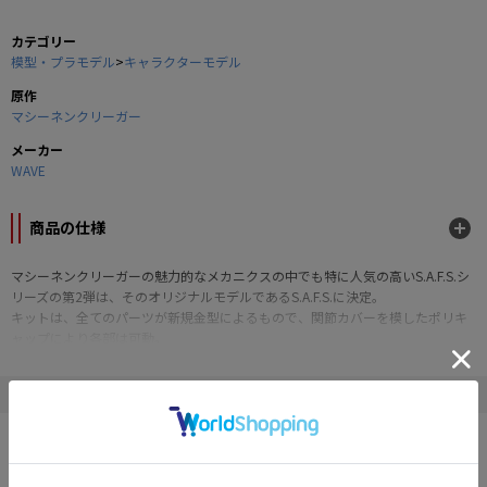
カテゴリー
模型・プラモデル
>
キャラクターモデル
原作
マシーネンクリーガー
メーカー
WAVE
商品の仕様
マシーネンクリーガーの魅力的なメカニクスの中でも特に人気の高いS.A.F.S.シ
リーズの第2弾は、そのオリジナルモデルであるS.A.F.S.に決定。
キットは、全てのパーツが新規金型によるもので、関節カバーを模したポリキ
ャップにより各部は可動。
マーキングデカールが付属します。
※今回の生産分より成型色が変更となります。
" マシーネンクリーガー "の他の商品
■プラスチックキットモデル
■スケール：1/20スケール
■全高：約120mm
■付属品：マーキングデカール