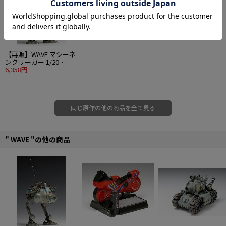
■各関節にポリキャップを使用したフル可動モデル。（一部パーツの組立に接
着剤を使用します。）
(C）Kow Yokoyama
【再販】WAVE マシーネ
ンクリーガー 1/20
H.A.F.S. スーパージェリ
6,358円
ー
同じ原作の他の商品を全て見る
" WAVE "の他の商品