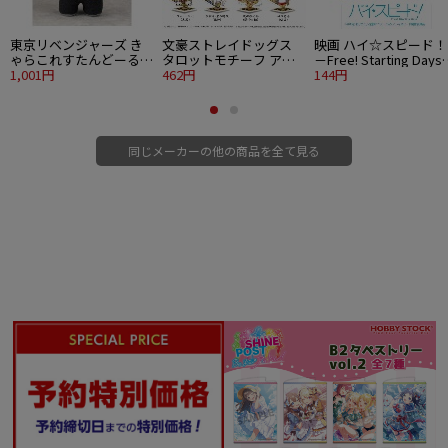
東京リベンジャーズ き
文豪ストレイドッグス
映画 ハイ☆スピード！
ゃらこれすたんどーる
タロットモチーフ アク
－Free! Starting Day
松野千冬
1,001円
リルスタンド 中島敦 愚
462円
ステンドグラス風蒔絵
144円
者
ール 椎名旭
同じメーカーの他の商品を全て見る