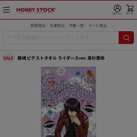
メ
ログイン
カート
ニ
ュ
新着商品
在庫商品
特集一覧
セール商品
ー
開
SALE
銀魂 ビゲストタオル ライダースver. 高杉晋助