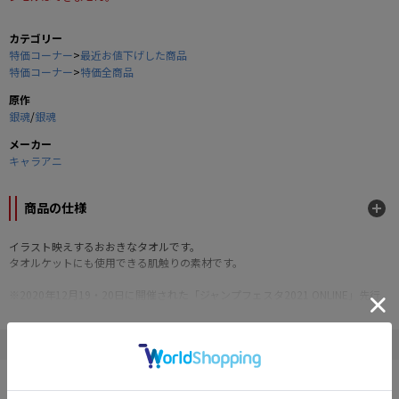
カテゴリー
特価コーナー
>
最近お値下げした商品
特価コーナー
>
特価全商品
原作
銀魂
/
銀魂
メーカー
キャラアニ
商品の仕様
イラスト映えするおおきなタオルです。
タオルケットにも使用できる肌触りの素材です。
※2020年12月19・20日に開催された「ジャンプフェスタ2021 ONLINE」先行
販売商品です。
■サイズ：約H2000×W900mm
" 銀魂 "の他の商品
■素材：綿
©空知英秋/集英社・テレビ東京・電通・サンライズ