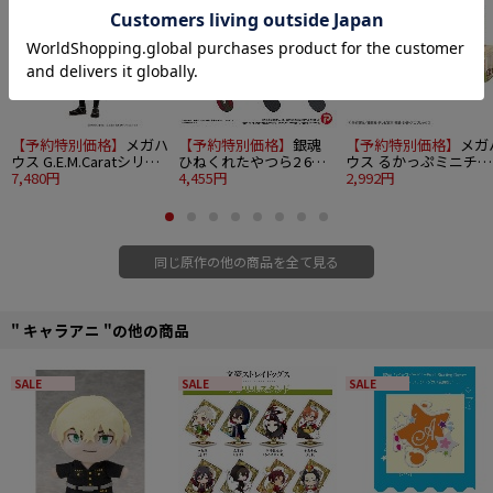
【予約特別価格】
メガハ
【予約特別価格】
銀魂
【予約特別価格】
メガ
ウス G.E.M.Caratシリー
ひねくれたやつら2 6個
ウス るかっぷミニチュ
ズ 銀魂 坂田銀時Ver.攘
7,480円
入り1BOX
4,455円
アコレクション 銀魂 4
2,992円
夷志士
入り1BOX
同じ原作の他の商品を全て見る
" キャラアニ "の他の商品
SALE
SALE
SALE