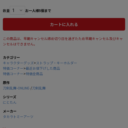
数量
お一人様5個まで
カートに入れる
この商品は、早期キャンセル締め切り日を過ぎたため早期キャンセル及びキャ
ンセルはできません。
カテゴリー
キャラクターグッズ
>
ストラップ・キーホルダー
特価コーナー
>
最近お値下げした商品
特価コーナー
>
特価全商品
原作
刀剣乱舞-ONLINE-
/
刀剣乱舞
シリーズ
にとたん
メーカー
タカラトミーアーツ