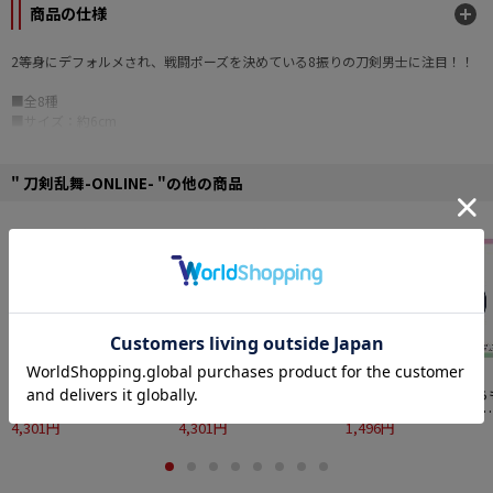
商品の仕様
2等身にデフォルメされ、戦闘ポーズを決めている8振りの刀剣男士に注目！！
■全8種
■サイズ：約6cm
©2015 DMMゲームズ / Nitroplus
" 刀剣乱舞-ONLINE- "の他の商品
【予約特別価格】
メガハ
【予約特別価格】
メガハ
【予約特別価格】
もち
ウス るかっぷ 刀剣乱舞
ウス るかっぷ 刀剣乱舞
ちマスコットOP 刀剣
ONLINE 三日月宗近
4,301円
ONLINE 加州清光
4,301円
舞ONLINE vol.2 薬研
1,496円
郎