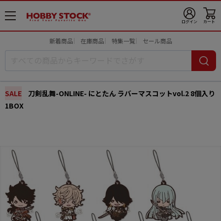
メ
ログイン
カート
ニ
ュ
新着商品
在庫商品
特集一覧
セール商品
ー
開
SALE
刀剣乱舞-ONLINE- にとたん ラバーマスコットvol.2 8個入り
1BOX