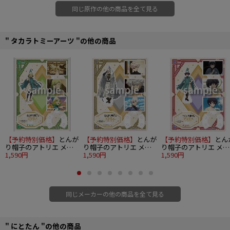
同じ原作の他の商品を全て見る
" タカラトミーアーツ "の他の商品
【予約特別価格】
とんが
【予約特別価格】
とんが
【予約特別価格】
とん
り帽子のアトリエ メモ
り帽子のアトリエ メモ
り帽子のアトリエ メモ
リアルアクリルスタンド
1,590円
リアルアクリルスタンド
1,590円
リアルアクリルスタン
1,590円
ココ
キーフリー
アガット
同じメーカーの他の商品を全て見る
" にとたん "の他の商品