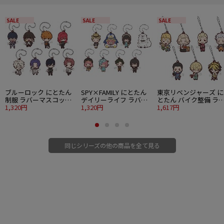
SALE
SALE
SALE
ブルーロック にとたん
SPY×FAMILY にとたん
東京リベンジャーズ に
制服 ラバーマスコット 8
デイリーライフ ラバー
とたん バイク整備 ラ
個入り1BOX
1,320円
マスコット 8個入り
1,320円
ーマスコット 7個入り
1,617円
1BOX
1BOX
同じシリーズの他の商品を全て見る