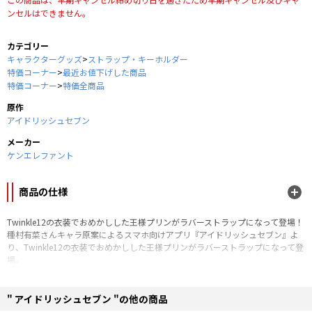
ンセルはできません。
カテゴリー
キャラクターグッズ
>
ストラップ・キーホルダー
特価コーナー
>
最近お値下げした商品
特価コーナー
>
特価全商品
原作
アイドリッシュセブン
メーカー
ケンエレファント
商品の仕様
Twinkle12の衣装でおめかしした王様プリンがラバーストラップになって登場！
種村有菜さんキャラ原案によるスマホ向けアプリ『アイドリッシュセブン』よ
り、Twinkle12の衣装でおめかしした王様プリンがラバーストラップになって登
場。
アイドル達それぞれのポーズも、王様プリンが頑張って再現しています！
■全12種
" アイドリッシュセブン "の他の商品
■サイズ：約H60×H40～60mm