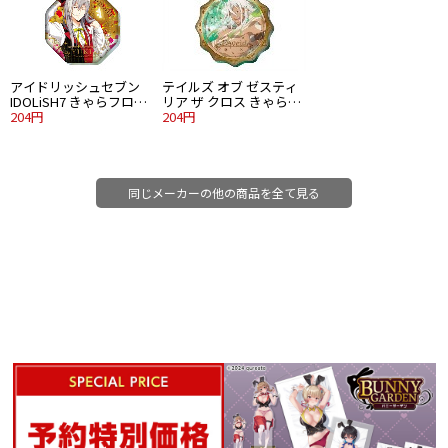
アイドリッシュセブン
テイルズ オブ ゼスティ
IDOLiSH7 きゃらフロッ!
リア ザ クロス きゃらフ
アクリルキーホルダー
204円
ロッ! アクリルキーホル
204円
Vol.3 千
ダー ザビーダ
同じメーカーの他の商品を全て見る