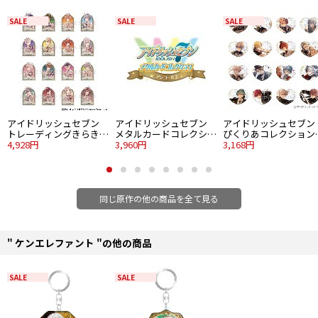
■素材：ATBC-PVC・ナイロン・鉄
SALE
SALE
SALE
©アイドリッシュセブン
アイドリッシュセブン
アイドリッシュセブン
アイドリッシュセブン
トレーディングきらきら
メタルカードコレクショ
ぴくりあコレクション
クリアステッカー～9th
4,928円
ン アンコール2 24個入り
3,960円
premium Vol.2 8個入り
3,168円
ビジュアル～ 16個入り
1BOX
1BOX
1BOX
同じ原作の他の商品を全て見る
" ケンエレファント "の他の商品
SALE
SALE