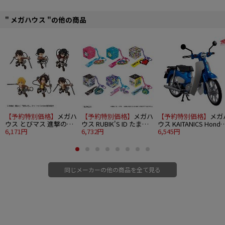
■彩色マスコット1個
" メガハウス "の他の商品
■全10種（うちシークレット1種）
■全高約30mm
©Index Corporation/「ペルソナ4」アニメーション製作委員会
【予約特別価格】
メガハ
【予約特別価格】
メガハ
【予約特別価格】
メガ
ウス とびマス 進撃の巨
ウス RUBIK'S ID たまご
ウス KAITANICS Honda
人 6個入り1BOX
6,171円
っち 6個入り1BOX
6,732円
スーパーカブ110 グリ
6,545円
トウェーブブルーメタ
ック
同じメーカーの他の商品を全て見る