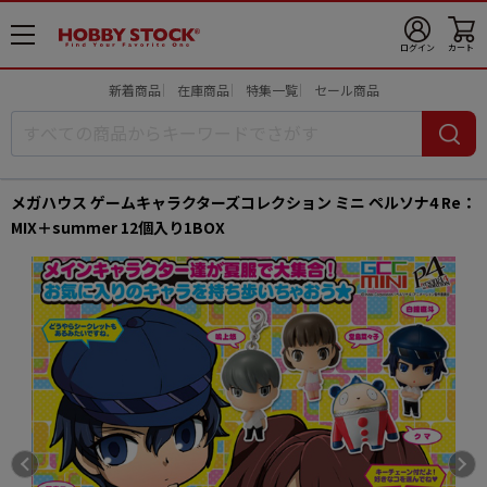
メ
ログイン
カート
ニ
ュ
新着商品
在庫商品
特集一覧
セール商品
ー
開
メガハウス ゲームキャラクターズコレクション ミニ ペルソナ4 Re：
MIX＋summer 12個入り1BOX