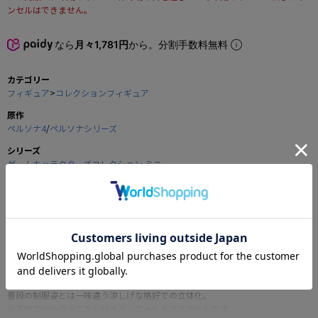
ンセルはできません。
なら
月々1,781円
から。分割手数料無料
カテゴリー
フィギュア
>
コレクションフィギュア
原作
ペルソナ4
/
ペルソナシリーズ
シリーズ
ゲームキャラクターズコレクション ミニ
メーカー
メガハウス
商品の仕様
大人気RPG＆アニメ「ペルソナ4」のディフォルメマスコットシリーズ「GCCミ
ニRe：MIX＋」に今度はメインキャラクターが夏服で集合です。
普段の制服姿とは一味違う涼しげな格好での立体化。
全高約30mmのカニカン付きディフォルメマスコットです。