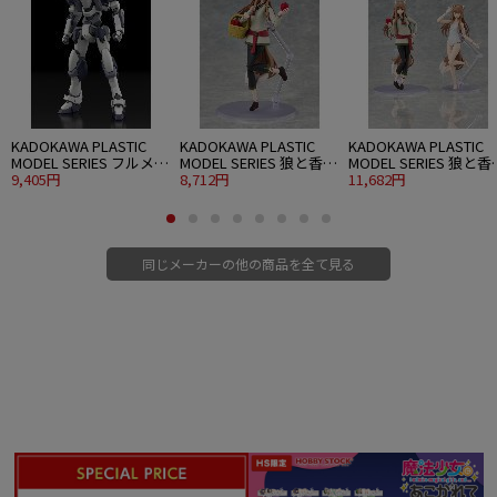
KADOKAWA PLASTIC
KADOKAWA PLASTIC
KADOKAWA PLASTIC
MODEL SERIES フルメタ
MODEL SERIES 狼と香辛
MODEL SERIES 狼と香
ル・パニック！ 1/48
9,405円
料 MERCHANT MEETS
8,712円
料 MERCHANT MEETS
11,682円
ARX-7 アーバレスト
THE WISE WOLF ホロ
THE WISE WOLF ホロ D
ver.
同じメーカーの他の商品を全て見る