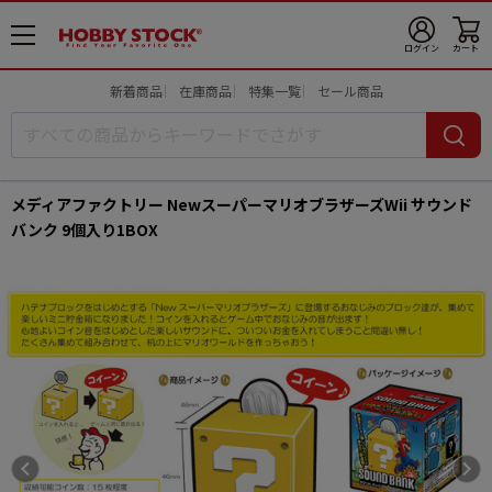
メ
ログイン
カート
ニ
ュ
新着商品
在庫商品
特集一覧
セール商品
ー
開
メディアファクトリー NewスーパーマリオブラザーズWii サウンド
バンク 9個入り1BOX