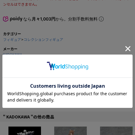
ンセルはできません。
なら
月々1,003円
から。分割手数料無料
カテゴリー
フィギュア
>
コレクションフィギュア
メーカー
KADOKAWA
商品の仕様
ハテナブロックをはじめとする「New スーパーマリオブラザーズ」に登場する
おなじみのブロック達が、集めて楽しいミニ貯金箱になりました。
コインを入れるとゲーム中おなじみの音が出ます！
心地よいコイン音をはじめとした楽しいサウンドに、ついついお金を入れちゃ
うこと間違いなし！
たくさん集めて組み合わせて、机の上にマリオワールドを作っちゃおう！
" KADOKAWA "の他の商品
■音声機能付き貯金箱：1個（全6種＋シークレット1種）
■ボタン電池2個内蔵（電池交換不可 再生回数：約500回）