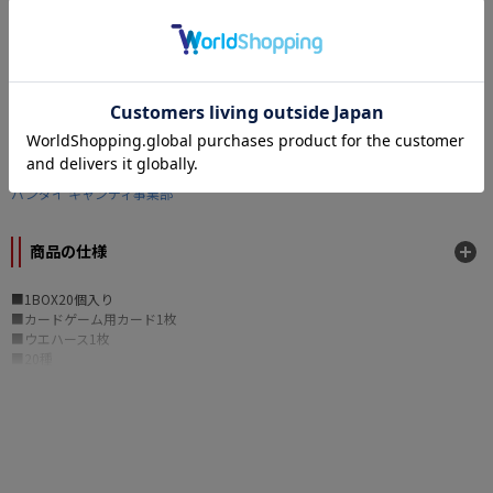
カテゴリー
フィギュア
>
コレクションフィギュア
おもちゃ
>
キャラクター玩具・食玩
原作
ダンボール戦機
メーカー
バンダイ キャンディ事業部
商品の仕様
■1BOX20個入り
■カードゲーム用カード1枚
■ウエハース1枚
■20種
©LEVEL-5 Inc.