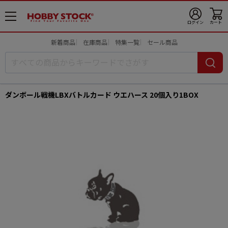
メ
ログイン
カート
ニ
ュ
新着商品
在庫商品
特集一覧
セール商品
ー
開
ダンボール戦機LBXバトルカード ウエハース 20個入り1BOX