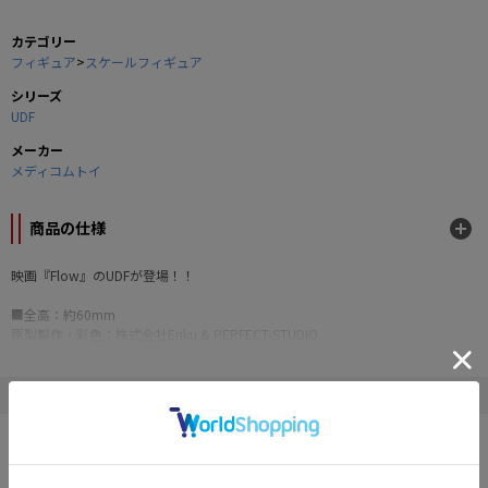
カテゴリー
フィギュア
>
スケールフィギュア
シリーズ
UDF
メーカー
メディコムトイ
商品の仕様
映画『Flow』のUDFが登場！！
■全高：約60mm
原型製作・彩色：株式会社Enku & PERFECT-STUDIO
FLOW (TM.) © 2024 Dream Well Studio, Sacrebleu Productions, Take Five. All
rights reserved.
" メディコムトイ "の他の商品