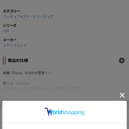
カテゴリー
フィギュア
>
スケールフィギュア
シリーズ
UDF
メーカー
メディコムトイ
商品の仕様
映画『Flow』のUDFが登場！！
■全高：約60mm
原型製作・彩色：株式会社Enku & PERFECT-STUDIO
FLOW (TM.) © 2024 Dream Well Studio, Sacrebleu Productions, Take Five. All
rights reserved.
" メディコムトイ "の他の商品