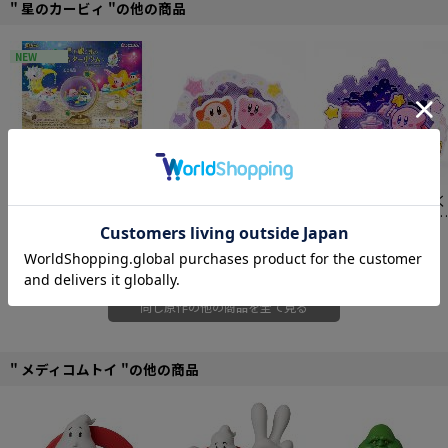
" 星のカービィ "の他の商品
NEW
【予約特別価格】
【再
星のカービィ ぷくぷく
星のカービィ ぷくぷく
販】リーメント 星のカ
ペーパーシアター PT-
ペーパーシアター PT-
ービィ 星と銀河のスタ
6,006円
P07 カービィ＆ワドルデ
825円
P08 夢の泉
825円
ーリウム 6個入り1BOX
ィ
同じ原作の他の商品を全て見る
" メディコムトイ "の他の商品