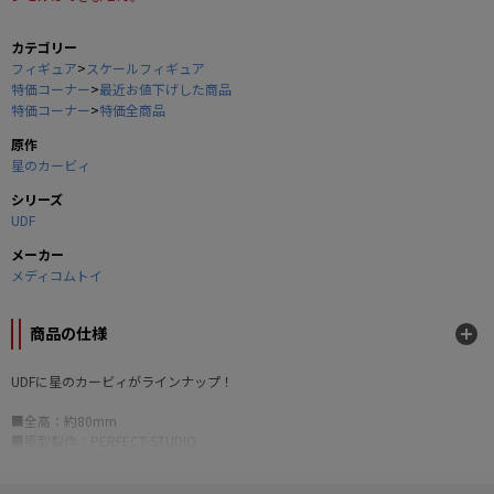
カテゴリー
フィギュア
>
スケールフィギュア
特価コーナー
>
最近お値下げした商品
特価コーナー
>
特価全商品
原作
星のカービィ
シリーズ
UDF
メーカー
メディコムトイ
商品の仕様
UDFに星のカービィがラインナップ！
■全高：約80mm
■原型製作：PERFECT-STUDIO
© Nintendo / HAL Laboratory, Inc.