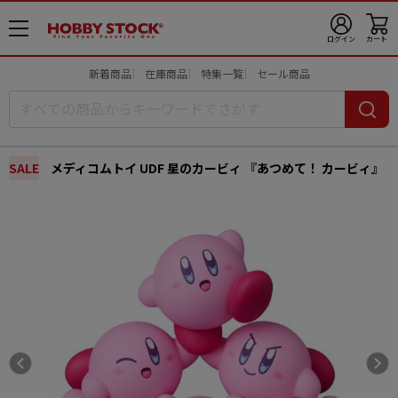
メ
ログイン
カート
ニ
ュ
新着商品
在庫商品
特集一覧
セール商品
ー
開
SALE
メディコムトイ UDF 星のカービィ 『あつめて！ カービィ』