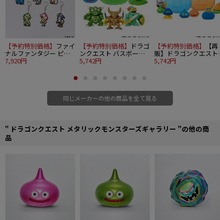
【予約特別価格】
ファイ
【予約特別価格】
ドラゴ
【予約特別価格】
【再
ナルファンタジー ピク
ンクエスト バスボール
販】ドラゴンクエスト
セルリマスター ビルド
7,920円
～地獄の帝王復活編～
5,742円
バスボール ～スライム
5,742円
チャームコレクション
12個入り1BOX
の仲間たち編～ 12個入
Vol.3 6個入り1BOX
り1BOX
同じメーカーの他の商品を全て見る
" ドラゴンクエスト メタリックモンスターズギャラリー "の他の商
品