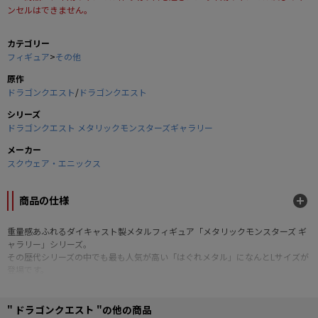
ンセルはできません。
カテゴリー
フィギュア
>
その他
原作
ドラゴンクエスト
/
ドラゴンクエスト
シリーズ
ドラゴンクエスト メタリックモンスターズギャラリー
メーカー
スクウェア・エニックス
商品の仕様
重量感あふれるダイキャスト製メタルフィギュア「メタリックモンスターズ ギ
ャラリー」シリーズ。
その歴代シリーズの中でも最も人気が高い「はぐれメタル」になんとLサイズが
登場です。
■サイズ：約W100×H22mm
©SQUARE ENIX CO.,LTD. All Rights Reserved.
" ドラゴンクエスト "の他の商品