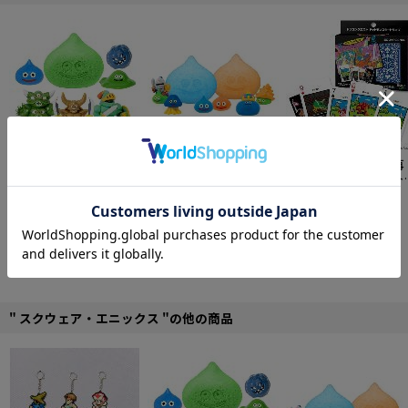
【予約特別価格】
ドラゴ
【予約特別価格】
【再
【予約特別価格】
【再
ンクエスト バスボール
販】ドラゴンクエスト
販】ドラゴンクエスト
～地獄の帝王復活編～
5,742円
バスボール ～スライム
5,742円
ドットモンスタートラ
990円
12個入り1BOX
の仲間たち編～ 12個入
プ
り1BOX
同じ原作の他の商品を全て見る
" スクウェア・エニックス "の他の商品