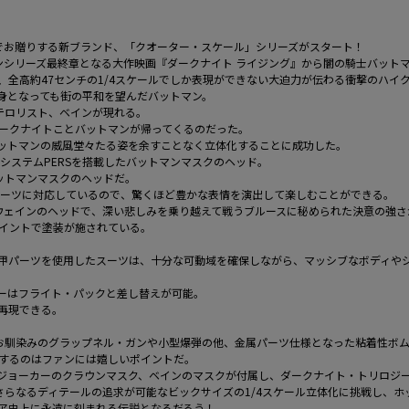
アでお贈りする新ブランド、「クオーター・スケール」シリーズがスタート！
ンシリーズ最終章となる大作映画『ダークナイト ライジング』から闇の騎士バット
全高約47センチの1/4スケールでしか表現ができない大迫力が伝わる衝撃のハイ
身となっても街の平和を望んだバットマン。
テロリスト、ベインが現れる。
ークナイトことバットマンが帰ってくるのだった。
、バットマンの威風堂々たる姿を余すことなく立体化することに成功した。
システムPERSを搭載したバットマンマスクのヘッド。
ットマンマスクのヘッドだ。
パーツに対応しているので、驚くほど豊かな表情を演出して楽しむことができる。
ウェインのヘッドで、深い悲しみを乗り越えて戦うブルースに秘められた決意の強さ
イントで塗装が施されている。
甲パーツを使用したスーツは、十分な可動域を確保しながら、マッシブなボディや
ーはフライト・パックと差し替えが可能。
再現できる。
め、お馴染みのグラップネル・ガンや小型爆弾の他、金属パーツ仕様となった粘着性
するのはファンには嬉しいポイントだ。
ジョーカーのクラウンマスク、ベインのマスクが付属し、ダークナイト・トリロジ
さらなるディテールの追求が可能なビックサイズの1/4スケール立体化に挑戦し、
ア史上に永遠に刻まれる伝説となるだろう！