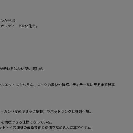
マンが登場。
クオリティーで立体化だ。
が伝わる味わい深い造形だ。
シルエットはもちろん、スーツの素材や質感、ディテールに至るまで見事
ボム・ガン（変形ギミック搭載）やバットラングと多数付属。
ーを満喫できる仕様になっている。
ホットトイズ渾身の最新技術と愛情を詰め込んだ本アイテム。