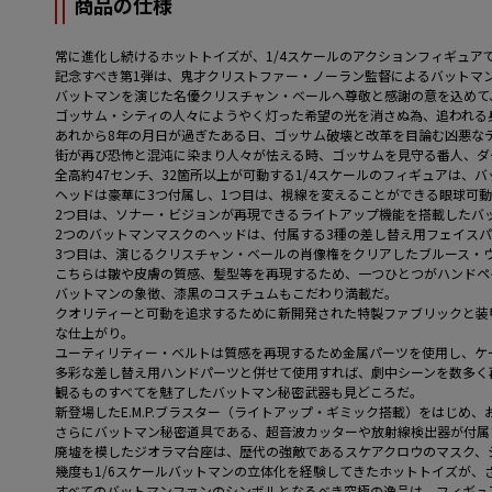
商品の仕様
常に進化し続けるホットトイズが、1/4スケールのアクションフィギュ
記念すべき第1弾は、鬼才クリストファー・ノーラン監督によるバットマ
バットマンを演じた名優クリスチャン・ベールへ尊敬と感謝の意を込めて、
ゴッサム・シティの人々にようやく灯った希望の光を消さぬ為、追われる
あれから8年の月日が過ぎたある日、ゴッサム破壊と改革を目論む凶悪な
街が再び恐怖と混沌に染まり人々が怯える時、ゴッサムを見守る番人、ダ
全高約47センチ、32箇所以上が可動する1/4スケールのフィギュアは
ヘッドは豪華に3つ付属し、1つ目は、視線を変えることができる眼球可動
2つ目は、ソナー・ビジョンが再現できるライトアップ機能を搭載したバ
2つのバットマンマスクのヘッドは、付属する3種の差し替え用フェイス
3つ目は、演じるクリスチャン・ベールの肖像権をクリアしたブルース・
こちらは皺や皮膚の質感、髪型等を再現するため、一つひとつがハンドペ
バットマンの象徴、漆黒のコスチュムもこだわり満載だ。
クオリティーと可動を追求するために新開発された特製ファブリックと装
な仕上がり。
ユーティリティー・ベルトは質感を再現するため金属パーツを使用し、ケ
多彩な差し替え用ハンドパーツと併せて使用すれば、劇中シーンを数多く
観るものすべてを魅了したバットマン秘密武器も見どころだ。
新登場したE.M.P.ブラスター（ライトアップ・ギミック搭載）をはじ
さらにバットマン秘密道具である、超音波カッターや放射線検出器が付属
廃墟を模したジオラマ台座は、歴代の強敵であるスケアクロウのマスク、
幾度も1/6スケールバットマンの立体化を経験してきたホットトイズが、
すべてのバットマンファンのシンボルとなるべき究極の逸品は、フィギュ