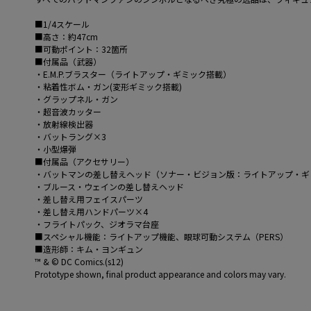
■1/4スケール
■高さ：約47cm
■可動ポイント：32箇所
■付属品（武器）
・E.M.P.ブラスター（ライトアップ・ギミック搭載）
・粘着性ボム・ガン(変形ギミック搭載)
・グラップネル・ガン
・超音波カッター
・放射線検出器
・バットラング×3
・小型爆弾
■付属品（アクセサリー）
・バットマンの差し替えヘッド（ソナー・ビジョン版：ライトアップ・ギ
・ブルース・ウェインの差し替えヘッド
・差し替え用フェイスパーツ
・差し替え用ハンドパーツ×4
・フライトパック、ジオラマ台座
■スペシャル機能：ライトアップ機能、眼球可動システム（PERS）
■造形師：キム・ヨンギュン
™ & © DC Comics.(s12)
Prototype shown, final product appearance and colors may vary.