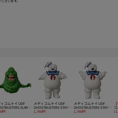
ンございます。
ィコムトイ UDF
メディコムトイ UDF
メディコムトイ UDF
【
STBUSTERS SLIMER
GHOSTBUSTERS STAY
GHOSTBUSTERS STAY
コ
EEN GHOST)
60円
PUFT MARSHMALLOW
1,760円
PUFT MARSHMALLOW
1,760円
KN
11
MAN
MAN “ANGRY FACE"