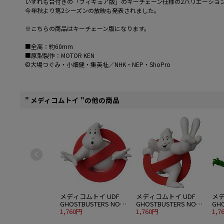
いずれも台付きの「フィギュア版」のキーチェーン仕様の2バリエーショ
今年秋より第2シーズンの放映も発表されました。
※こちらの商品はキーチェーン版になります。
■全高：約60mm
■原型製作：MOTOR KEN
©大場つぐみ・小畑健・集英社／NHK・NEP・ShoPro
" メディコムトイ "の他の商品
メディコムトイ UDF
メディコムトイ UDF
メデ
GHOSTBUSTERS NO
GHOSTBUSTERS NO
GHO
GHOST
1,760円
GHOST 2
1,760円
(GR
1,7