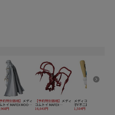
予約特別価格】
メディ
【予約特別価格】
メディ
メディコムトイ UDF 藤
ムトイ MAFEX MOON
コムトイ MAFEX
子F不二雄作品シリーズ
IGHT
,968円
CARNAGE (Venom: Let
16,643円
18 バッティングドラえ
1,584円
1
There Be Carnage)
もん