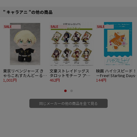
■素材：：PVC、ABS
©高橋弥七郎/いとうのいぢ/アスキー・メディアワークス/『灼眼のシャナF』製
作委員会
" キャラアニ "の他の商品
SALE
SALE
SALE
東京リベンジャーズ き
文豪ストレイドッグス
映画 ハイ☆スピード！
ゃらこれすたんどーる
タロットモチーフ アク
－Free! Starting Day
松野千冬
1,001円
リルスタンド 中島敦 愚
462円
ステンドグラス風蒔絵
144円
者
ール 椎名旭
同じメーカーの他の商品を全て見る