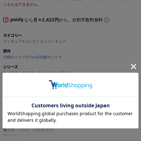
ンセルはできません。
なら
月々2,422円
から。分割手数料無料
カテゴリー
フィギュア
>
コレクションフィギュア
原作
灼眼のシャナIII Final
/
灼眼のシャナ
シリーズ
トイズワークスコレクション にいてんご
メーカー
キャラアニ
商品の仕様
これも鍛錬のうちよ！
■全高：57mm（台座含まず）
■全9種＋α