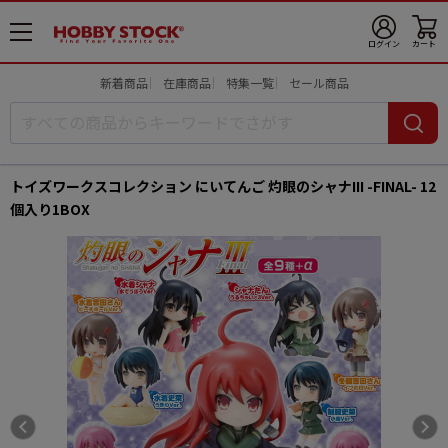
メ
ログイン
カート
ニ
ュ
新着商品
在庫商品
特集一覧
セール商品
ー
開
トイズワークスコレクション にいてんご 灼眼のシャナIII -FINAL- 12
個入り1BOX