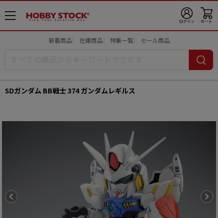
メ
ログイン
カート
ニ
ュ
新着商品
在庫商品
特集一覧
セール商品
ー
開
SDガンダム BB戦士 374 ガンダムレギルス