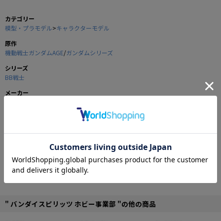
カテゴリー
模型・プラモデル
>
キャラクターモデル
原作
機動戦士ガンダムAGE
/
ガンダムシリーズ
シリーズ
BB戦士
メーカー
バンダイスピリッツ ホビー事業部
商品の仕様
ヴェイガン新型MSがSDとなって登場！
ビームサーベル装備可能！
レギルスコアと胴体は分離可能！
差し替えによる瞳切り替えギミック搭載！！
■付属品：レギルスライフル、レギルスシールド、ビームサーベル
■商品内容：成形品×8、ホイルシール、組立説明書
" バンダイスピリッツ ホビー事業部 "の他の商品
©創通・サンライズ・MBS