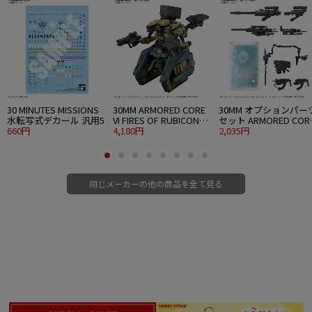
30 MINUTES MISSIONS
30MM ARMORED CORE
30MM オプションパー
水転写式デカール 汎用5
VI FIRES OF RUBICON
セット ARMORED COR
660円
RaD CC-3000 WRECKER
4,180円
VI FIRES OF RUBICON
2,035円
サーカス
WEAPON SET 08
同じメーカーの他の商品を全て見る