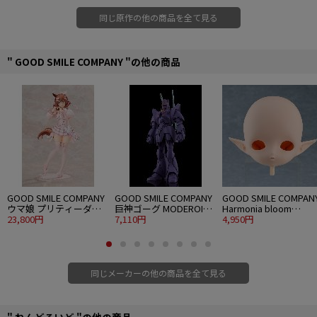
同じ原作の他の商品を全て見る
" GOOD SMILE COMPANY "の他の商品
GOOD SMILE COMPANY
GOOD SMILE COMPANY
GOOD SMILE COMPAN
ウマ娘 プリティーダー
巨神ゴーグ MODEROID
Harmonia bloom
ビー G.S.Collection 1/7
23,800円
マノン・ガーディアン
7,110円
blooming doll (Head-
4,950円
［溶けない砂糖菓子］ア
Elf)
ストンマーチャン
同じメーカーの他の商品を全て見る
" ねんどろいど "の他の商品