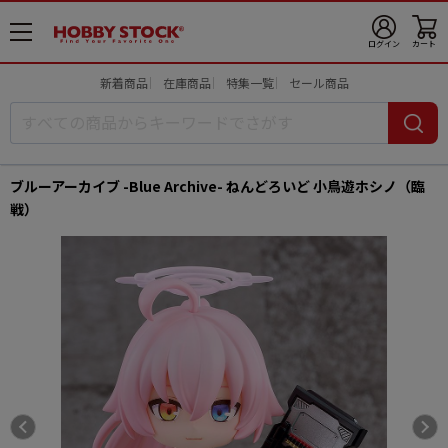
メ
ログイン
カート
ニ
ュ
新着商品
在庫商品
特集一覧
セール商品
ー
開
ブルーアーカイブ -Blue Archive- ねんどろいど 小鳥遊ホシノ（臨
戦）