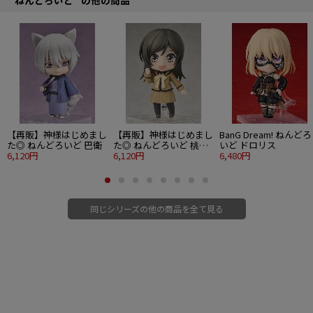
【再販】神様はじめまし
【再販】神様はじめまし
BanG Dream! ねんどろ
た◎ ねんどろいど 巴衛
た◎ ねんどろいど 桃園
いど ドロリス
6,120円
奈々生
6,120円
6,480円
同じシリーズの他の商品を全て見る