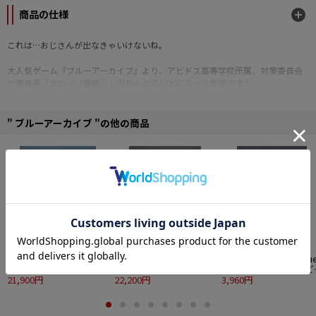
商品の仕様
これは…おじさんが出なきゃいけないね。
大人気ゲーム『ブルーアーカイブ』より、アビドス高等学校所属、対策委員会
の委員長「ホシノ（臨戦）」がねんどろいどになって登場です！
・表情パーツ：「余裕顔」「本気顔」「照れ顔」
・オプションパーツ：「ショットガン（Eye of Horus）」「シールド」「補助
" ブルーアーカイブ "の他の商品
拳銃」「シールド（格納状態）」ほか
■プラスチック製塗装済み可動フィギュア
■ノンスケール
■専用台座付属
■全高：約100mm
■原型制作：洞々
■制作協力：ねんどろん
■Design・Illust：9ml
© 2026 NEXON Games Co., Ltd. All Rights Reserved.
【再販】グッドスマイル
グッドスマイルアーツ上
ブルーアーカイブ -Blu
アーツ上海 ブルーアー
海 ブルーアーカイブ -
Archive- ねんどろいど
カイブ -Blue Archive-
21,900円
Blue Archive- 1/7 リオ
22,200円
空崎ヒナ（ドレス） べ
3,960円
1/7 ヒナ（水着）
ーしっく