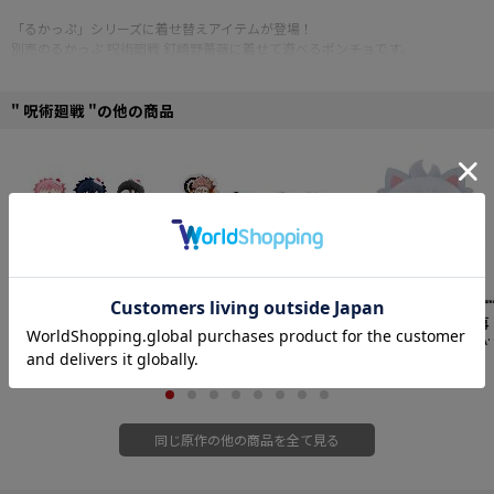
「るかっぷ」シリーズに着せ替えアイテムが登場！
別売のるかっぷ 呪術廻戦 釘崎野薔薇に着せて遊べるポンチョです。
同時発売の虎杖・伏黒・五条と一緒に並べると、より世界観が広がります。
「るかっぷ」は「look up（見上げる）」を元にした造語で、あなたを見上げて
見つめているような、可愛い仕草が特徴の人気フィギュアシリーズです。
" 呪術廻戦 "の他の商品
「見上げ＆おすわりポーズ」で、デスクの上などに飾ったとき、通常のフィギ
ュアと比べて目が合いやすくなっています。
■るかっぷ用ポンチョ
■全高：約120mm
©芥見下々／集英社・呪術廻戦製作委員会
【予約特別価格】
呪術廻
【予約特別価格】
呪術廻
【予約特別価格】
【再
戦 第3期 死滅回游 前編
戦 でふぉめ 死滅回游 ト
販】メガハウス MEGA
カップケーキたぴぬい
6,776円
レーディングアクリルス
5,632円
CAT PROJECT 呪術廻戦
4,208円
Vol.2 7個入り1BOX
タンド 8個入り1BOX
懐玉・玉折 ニャンとも
大きな呪術ニャンコ 1.
条悟
同じ原作の他の商品を全て見る