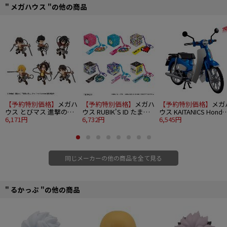
" メガハウス "の他の商品
【予約特別価格】
メガハ
【予約特別価格】
メガハ
【予約特別価格】
メガ
ウス とびマス 進撃の巨
ウス RUBIK'S ID たまご
ウス KAITANICS Honda
人 6個入り1BOX
6,171円
っち 6個入り1BOX
6,732円
スーパーカブ110 グリ
6,545円
トウェーブブルーメタ
ック
同じメーカーの他の商品を全て見る
" るかっぷ "の他の商品