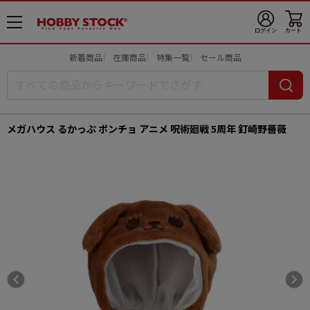
メ
ログイン
カート
ニ
ュ
新着商品
在庫商品
特集一覧
セール商品
ー
開
メガハウス るかっぷ ポンチョ アニメ 呪術廻戦 5周年 釘崎野薔薇