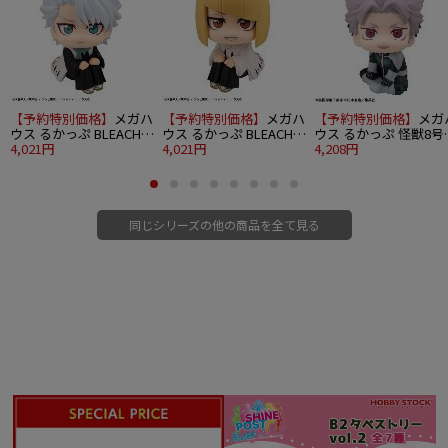
【予約特別価格】
メガハ
【予約特別価格】
メガハ
【予約特別価格】
メガ
ウス るかっぷ BLEACH
ウス るかっぷ BLEACH
ウス るかっぷ 怪獣8号
千年血戦篇 日番谷冬獅
4,021円
千年血戦篇 平子真子
4,021円
鳴海弦 やるきver.
4,208円
郎
同じシリーズの他の商品を全て見る