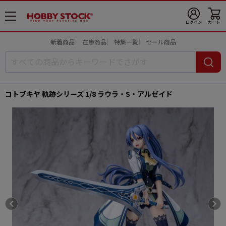
メ
ログイン
カート
ニ
ュ
新着商品
在庫商品
特集一覧
セール商品
ー
開
コトブキヤ 軌跡シリーズ 1/8 ラウラ・S・アルゼイド