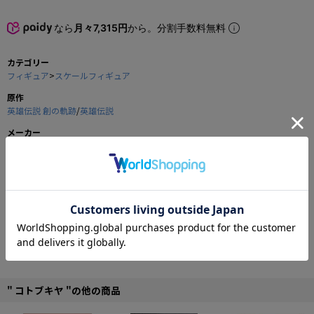
なら
月々7,315円
から。分割手数料無料
カテゴリー
フィギュア
>
スケールフィギュア
原作
英雄伝説 創の軌跡
/
英雄伝説
メーカー
コトブキヤ
商品の仕様
もう無茶はさせぬぞ。
私が傍にいる限りはな。
日本ファルコムが放つ大人気ゲーム「軌跡シリーズ」より、旧《VII組》の一員
にしてアルゼイド流の伝承者「ラウラ・S・アルゼイド」が待望の初スケールフ
ィギュア化！
両手剣を構え、剣先の向こうの敵を見つめる勇ましい姿で立体化。
" コトブキヤ "の他の商品
アルゼイド流の名に恥じない、威風堂々とした佇まいがラウラらしさを再現。
発売済みの「フィー・クラウゼル」「エマ・ミルスティン」、そして今後商品