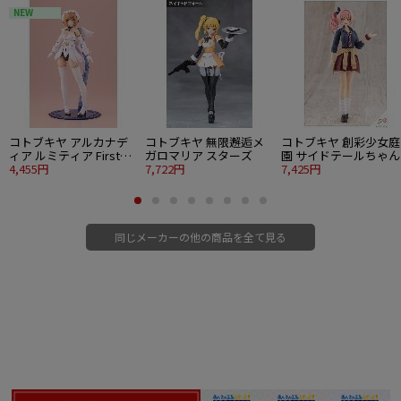
NEW
化予定の「アリサ・ラインフォルト」と並べることで、トールズ士官学院旧
《VII組》の初期女性メンバーが集結。
より一層「軌跡」ワールドをお楽しみいただけます。
■塗装済完成品フィギュア
■1/8スケール
■全高：約214mm（台座含む）
■素材：PVC・ABS・アクリル・金属棒
コトブキヤ アルカナデ
コトブキヤ 無限邂逅メ
コトブキヤ 創彩少女庭
■原型製作：関雄大
ィア ルミティア First
ガロマリア スターズ
園 サイドテールちゃん
© Nihon Falcom Corporation. All rights reserved.
Engage Ver.〈ファース
4,455円
7,722円
7,425円
トエンゲージVer.〉
同じメーカーの他の商品を全て見る