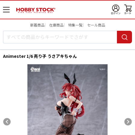
メ
ログイン
カート
ニ
ュ
新着商品
在庫商品
特集一覧
セール商品
ー
開
Animester 1/6 売り子 うさアキちゃん