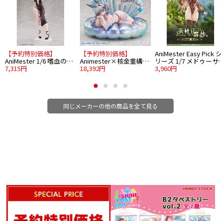
■塗装済完成品フィギュア
■1/6スケール
■全高：約30cm
■素材：PVC、ABS、布
©Animester All Rights Reserved
【予約特別価格】
【予約特別価格】
AniMester Easy Pick 
AniMester 1/6 嗜血の魔
Animester×核金重構
リーズ 1/7 メドゥーサ 
女 イザベラ
7,315円
NUCLEAR GOLD
18,392円
霧紗
3,960円
RECONSTRUCTION ダイ
ブロス・コア 1/6 シャイ
ニングカクテル-ウォッ
カ・ミラー
同じメーカーの他の商品を全て見る