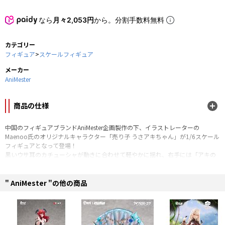
なら
月々2,053円
から。分割手数料無料
カテゴリー
フィギュア
>
スケールフィギュア
メーカー
AniMester
商品の仕様
中国のフィギュアブランドAniMester企画製作の下、イラストレーターの
Maenoo氏のオリジナルキャラクター「売り子 うさアキちゃん」が1/6スケール
フィギュアとなって登場！
黒いウサ耳のカチューシャが動きに合わせて軽やかに揺れ、右手には「アキの
写真集」を手にしています。
燃えるような赤色の髪がライトの下でなびき、彼女の頬には赤みがさしていま
す。
" AniMester "の他の商品
ぜひ、この売り子をお迎えし、彼女の魅力を心ゆくまでご堪能ください！
※海外仕入商品の為、多少の箱潰れが発生する可能性がございます。箱潰の交
換は出来かねます。ご了承ください。