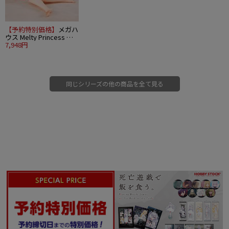
【予約特別価格】
メガハ
ウス Melty Princess 無
職転生III ～異世界行った
7,948円
ら本気だす～ てのひら
エリス 添い寝だニャン
Ver.
同じシリーズの他の商品を全て見る