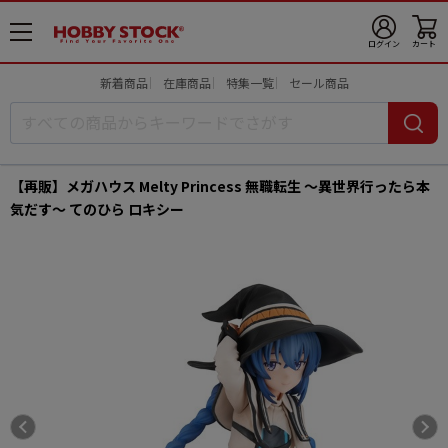
メ
ログイン
カート
ニ
ュ
新着商品
在庫商品
特集一覧
セール商品
ー
開
【再販】メガハウス Melty Princess 無職転生 ～異世界行ったら本
気だす～ てのひら ロキシー