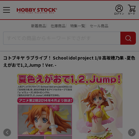
メ
ログイン
カート
ニ
ュ
新着商品
在庫商品
特集一覧
セール商品
ー
開
コトブキヤ ラブライブ！ School idol project 1/8 高坂穂乃果 -夏色
えがおで1,2,Jump！Ver. -