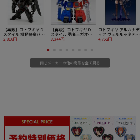
【再販】コトブキヤ D-
【再販】コトブキヤ D-
コトブキヤ アルカナデ
スタイル 機動警察パト
スタイル 勇者王ガオガ
ィア ヴェルルッタ Firs
レイバー TYPE-J9 グリ
2,816円
イガー 超竜神
3,344円
Engage Ver.〈ファー
4,752円
フォン
トエンゲージVer.〉
同じメーカーの他の商品を全て見る