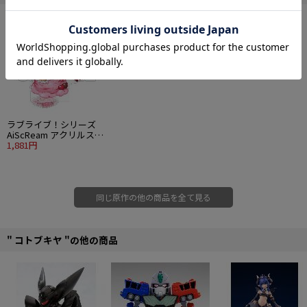
を使い、モチーフである3rdシングルのイラストを再現しました。
上着からチラッと覗ける柔らかな腰のラインも健康的で、見る人の心を躍らせ
る魅力にあふれています。
さらに、ベースにもこだわり、、クリアパーツを用い、周囲に飛び散る水の様
子をリアルに再！
さらに、ハイビスカスを彩ることによって、さらに美しく仕上がりました。
同じく2年生の「南ことり」「園田海未」も今後続々登場予定です。
幼馴染3人が一緒に並ぶ姿を是非お楽しみください。
■PVC塗装済み完成品
ラブライブ！シリーズ
■1/8スケール
AiScReam アクリルスタ
■全高：約220mm
ンド 上原歩夢
1,881円
■原型製作：かめのこ
©プロジェクトラブライブ！
同じ原作の他の商品を全て見る
" コトブキヤ "の他の商品