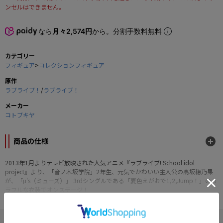
ンセルはできません。
なら
月々2,574円
から。分割手数料無料
カテゴリー
フィギュア
>
コレクションフィギュア
原作
ラブライブ！
/
ラブライブ！
メーカー
コトブキヤ
商品の仕様
2013年1月よりテレビ放映された人気アニメ『ラブライブ! School idol
project』より、「音ノ木坂学院」2年生、元気でかわいい主人公の高坂穂乃果
が、「μ's（ミューズ）」 3rdシングルである「夏色えがおで1,2,Jump！」のカ
ラフルな衣装でオンステージ！
可愛らしい衣装はカラフルな色彩が見所で、ネックレスと髪飾りはこだわりの
パール塗装で仕上げております。
た、頭部のリボン、ブレスレット、スカート・ベストのフリルはクリアパーツ
" ラブライブ！ "の他の商品