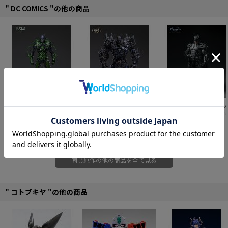
レオタード型になりちょっぴり露出度がアップしたブルーメタリックのコスチ
" DC COMICS "の他の商品
ュームは、スーパーマンのコスチュームと同じく幾何学的なラインが入り、母
星クリプトンの高度な文明をより感じさせるデザインに昇華されました。
また、クラシックスタイルを踏襲している真紅のマントには金縁を施し、明る
いブロンドの髪はショートヘアスタイルで活発な印象になる等、細かいブラッ
シュアップが彼女の新たな魅力を引き出します。
まだまだ若い新人スーーヒロインですが、従兄のスーパーマンに見守られなが
ら、ヒーロー家業に邁進中！
シリーズ共通仕様のスクエア台座には、フィギュアの足裏のマグネットで任意
の位置で固定が可能です。
本商品は単体での展示は勿論、発売中のジャスティス・リーグメンバーと組み
【予約特別価格】
INART
【予約特別価格】
INART
INART 1/12 バットマン
合わせて飾ることでDCユニバースコレクションの世界観が広がります。
Action（インアート・ア
Action（インアート・ア
（バットマン：アーカ
クション） ダークナイ
19,855円
クション） ダークナイ
20,900円
ム・ビギンズ）
17,600円
ツ：メタル バットマ
ツ：メタル バットマ
■PVC塗装済み完成品
ン・ザ・ドーンブレイカ
ン・ザ・デバステーター
ー
■1/10スケール
■サイズ：全高約195mm（台座込み）/本体のみ：約185mm
同じ原作の他の商品を全て見る
■原型製作：アトリエバンブー
TM & ©DC Comics. (s13)
" コトブキヤ "の他の商品