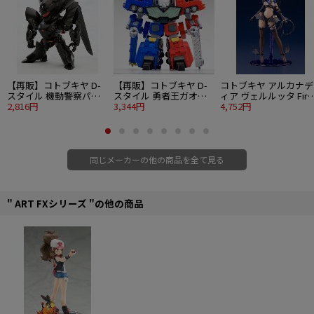
【再販】コトブキヤ D-
【再販】コトブキヤ D-
コトブキヤ アルカナデ
スタイル 機動警察パト
スタイル 勇者王ガオガ
ィア ヴェルルッタ Firs
レイバー TYPE-J9 グリ
2,816円
イガー 超竜神
3,344円
Engage Ver.〈ファー
4,752円
フォン
トエンゲージVer.〉
同じメーカーの他の商品を全て見る
" ART FXシリーズ "の他の商品