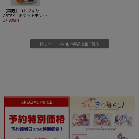
【再販】コトブキヤ
ARTFX J ポケットモンス
ターシリーズ 1/8 トウコ
14,938円
with ポカブ
同じシリーズの他の商品を全て見る