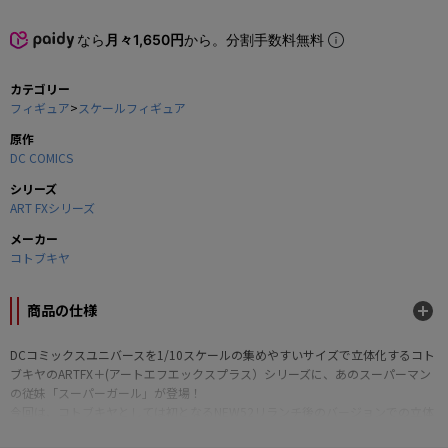
なら
月々1,650円
から。分割手数料無料
カテゴリー
フィギュア
>
スケールフィギュア
原作
DC COMICS
シリーズ
ART FXシリーズ
メーカー
コトブキヤ
商品の仕様
DCコミックスユニバースを1/10スケールの集めやすいサイズで立体化するコト
ブキヤのARTFX＋(アートエフエックスプラス）シリーズに、あのスーパーマン
の従妹「スーパーガール」が登場！
今回は、コトブキヤとしては初となるNEW52リランチ後のバージョンでの立体
化です。