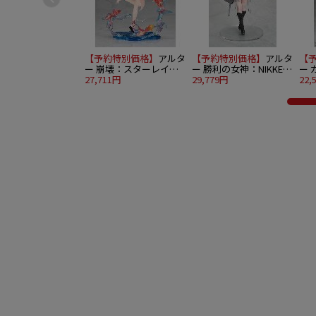
【予約特別価格】
アルタ
【予約特別価格】
アルタ
【
ー 崩壊：スターレイル
ー 勝利の女神：NIKKE
ー
1/7 花火
27,711円
1/7 ティア
29,779円
イ 
22,