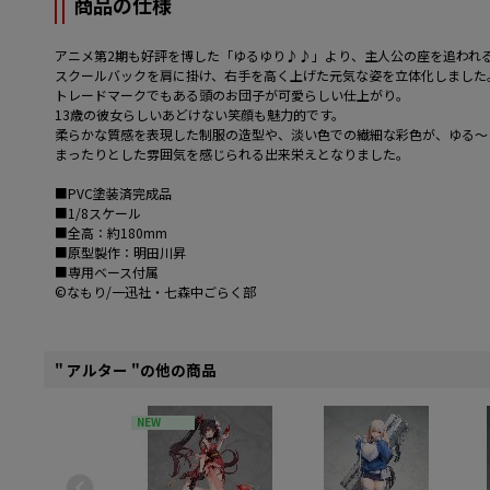
商品の仕様
アニメ第2期も好評を博した「ゆるゆり♪♪」より、主人公の座を追われ
スクールバックを肩に掛け、右手を高く上げた元気な姿を立体化しました
トレードマークでもある頭のお団子が可愛らしい仕上がり。
13歳の彼女らしいあどけない笑顔も魅力的です。
柔らかな質感を表現した制服の造型や、淡い色での繊細な彩色が、ゆる〜
まったりとした雰囲気を感じられる出来栄えとなりました。
■PVC塗装済完成品
■1/8スケール
■全高：約180mm
■原型製作：明田川昇
■専用ベース付属
©なもり/一迅社・七森中ごらく部
" アルター "の他の商品
NEW