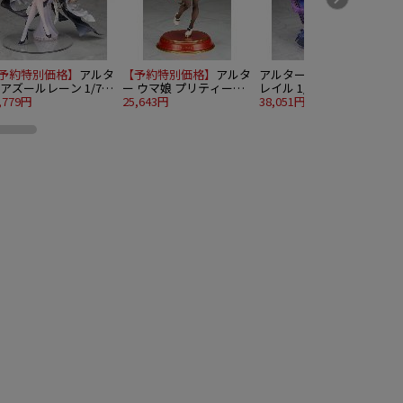
予約特別価格】
アルタ
【予約特別価格】
アルタ
アルター 崩壊：スター
 アズールレーン 1/7
ー ウマ娘 プリティーダ
レイル 1/7 ブラックスワ
ンプラカブル
,779円
ービー 1/7 アストンマー
25,643円
ン
38,051円
2
チャン