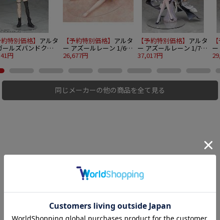
予約特別価格】
アルタ
【予約特別価格】
アルタ
【予約特別価格】
アルタ
【
 ガールズバンドクラ
ー アズールレーン 1/6
ー アズールレーン 1/7
ー
1/7 河原木桃香
541円
セントルイス レースク
26,677円
インプラカブル Special
37,017円
イ
29
イーンVer.
Ver.
同じメーカーの他の商品を全て見る