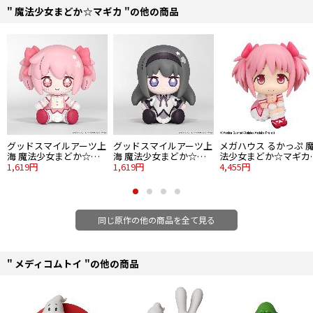
専用の新規素体を使用し、独自のシルエットと可動を両立！
" 魔法少女まどか☆マギカ "の他の商品
お菓子の魔女が付属！
フィギュアスタンド付属！
■全高：約275mm
■ベース原型製作・デコマス監修：マックスファクトリー
■原型製作：PERFECT-STUDIO
■衣装製作：のだゆみこ（創ing）
©Magica Quartet/Aniplex・Madoka Partners・MBS
グッドスマイルアーツ上
グッドスマイルアーツ上
メガハウス るかっぷ 
海 魔法少女まどか☆マ
海 魔法少女まどか☆マ
法少女まどか☆マギカ
ギカ Huggy Good Smile
1,619円
ギカ Huggy Good Smile
1,619円
鹿目まどか
4,455円
鹿目まどか
暁美ほむら
同じ原作の他の商品を全て見る
" メディコムトイ "の他の商品