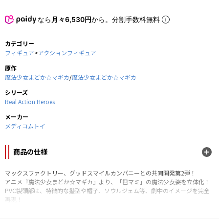
なら
月々6,530円
から。分割手数料無料
カテゴリー
フィギュア
>
アクションフィギュア
原作
魔法少女まどか☆マギカ
/
魔法少女まどか☆マギカ
シリーズ
Real Action Heroes
メーカー
メディコムトイ
商品の仕様
マックスファクトリー、グッドスマイルカンパニーとの共同開発第2弾！
アニメ『魔法少女まどか☆マギカ』より、「巴マミ」の魔法少女姿を立体化！
PVC製頭部は、特徴的な髪型や帽子、ソウルジェム等、劇中のイメージを完全
再現！
3種類の表情パーツが差し替え可能！
6本のマスケット銃が付属！