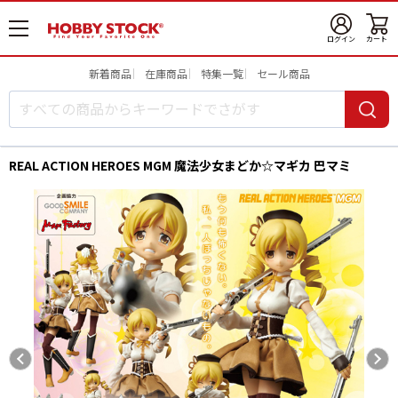
メ
ログイン
カート
ニ
ュ
新着商品
在庫商品
特集一覧
セール商品
ー
開
REAL ACTION HEROES MGM 魔法少女まどか☆マギカ 巴マミ