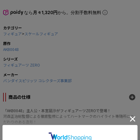
なら
月々1,320円
から。分割手数料無料
カテゴリー
フィギュア
>
スケールフィギュア
原作
AKB0048
シリーズ
フィギュアーツ ZERO
メーカー
バンダイスピリッツ コレクターズ事業部
商品の仕様
「AKB0048」主人公・本宮凪沙がフィギュアーツZEROで登場！
河森正治総監督による徹底監修によってハートマークのハイライト等随所にこ
だわりのある造形！
■商品仕様
・全高約150mm