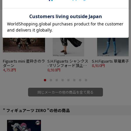
・PVC、ABS製
" バンダイスピリッツ コレクターズ事業部 "の他の商品
■セット内容
・本体
・専用台座
©サテライト/AKB0048製作委員会
Figuarts mini 星砕きのラ
S.H.Figuarts シャンクス
S.H.Figuarts 草薙素子
ダーン
-マリンフォード頂上決
8,910円
4,752円
戦-
8,910円
同じメーカーの他の商品を全て見る
" フィギュアーツ ZERO "の他の商品