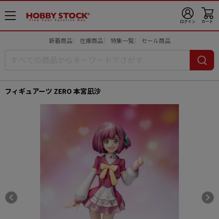
メ
ログイン
カート
ニ
ュ
新着商品
在庫商品
特集一覧
セール商品
ー
開
フィギュアーツ ZERO 本宮凪沙