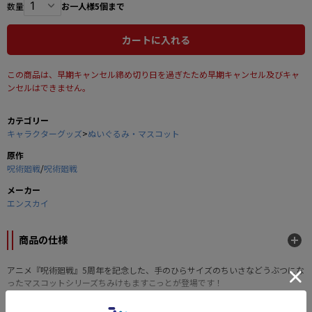
数量
お一人様5個まで
カートに入れる
この商品は、早期キャンセル締め切り日を過ぎたため早期キャンセル及びキャ
ンセルはできません。
カテゴリー
キャラクターグッズ
>
ぬいぐるみ・マスコット
原作
呪術廻戦
/
呪術廻戦
メーカー
エンスカイ
商品の仕様
アニメ『呪術廻戦』5周年を記念した、手のひらサイズのちいさなどうぶつにな
ったマスコットシリーズちみけもますこっとが登場です！
■サイズ：約100×80×55mm