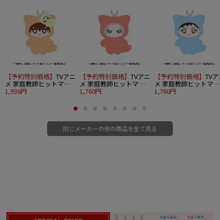
【予約特別価格】
TVアニ
【予約特別価格】
TVアニ
【予約特別価格】
TVア
メ 家庭教師ヒットマン
メ 家庭教師ヒットマン
メ 家庭教師ヒットマン
REBORN! ちみけもます
1,936円
REBORN! ちみけもます
1,760円
REBORN! ちみけもます
1,760円
こっと 1.沢田綱吉＆リボ
こっと 2.獄寺隼人
こっと 3.山本武
ーン
同じメーカーの他の商品を全て見る