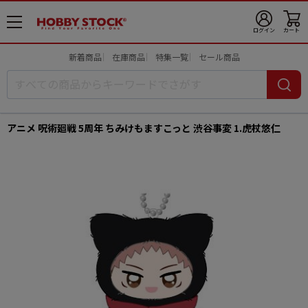
メ
ログイン
カート
ニ
ュ
新着商品
在庫商品
特集一覧
セール商品
ー
開
アニメ 呪術廻戦 5周年 ちみけもますこっと 渋谷事変 1.虎杖悠仁