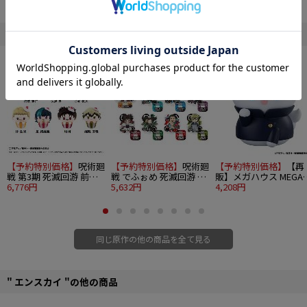
■素材：ポリエステル
■付属品：ボールチェーン
©芥見下々／集英社・呪術廻戦製作委員会
" 呪術廻戦 "の他の商品
【予約特別価格】
呪術廻
【予約特別価格】
呪術廻
【予約特別価格】
【再
戦 第3期 死滅回游 前編
戦 でふぉめ 死滅回游 ト
販】メガハウス MEGA
カップケーキたぴぬい
6,776円
レーディングアクリルス
5,632円
CAT PROJECT 呪術廻戦
4,208円
Vol.2 7個入り1BOX
タンド 8個入り1BOX
懐玉・玉折 ニャンとも
大きな呪術ニャンコ 1.
条悟
同じ原作の他の商品を全て見る
" エンスカイ "の他の商品