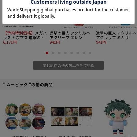
【予約特別価格】
メガハ
進撃の巨人 アクリルヘ
進撃の巨人 アクリルヘ
ウス とびマス 進撃の巨
アクリップ エレン
アクリップ ミカサ
人 6個入り1BOX
6,171円
941円
941円
同じ原作の他の商品を全て見る
" ムービック "の他の商品