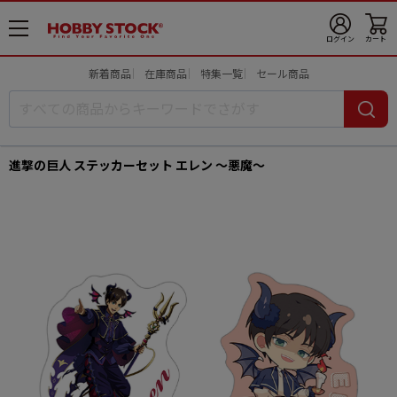
メ
ログイン
カート
ニ
ュ
新着商品
在庫商品
特集一覧
セール商品
ー
開
進撃の巨人 ステッカーセット エレン ～悪魔～