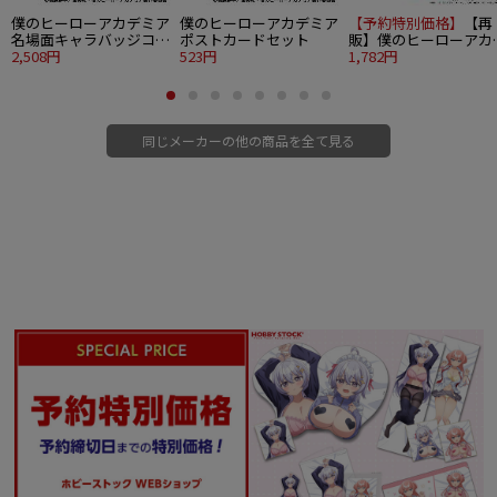
僕のヒーローアカデミア
僕のヒーローアカデミア
【予約特別価格】
【再
名場面キャラバッジコレ
ポストカードセット
販】僕のヒーローアカ
クション 6個入り1BOX
2,508円
523円
ミア ぬいパル ぬいぐ
1,782円
みマスコット 緑谷 出
幼少期
同じメーカーの他の商品を全て見る