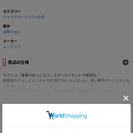
カテゴリー
キャラクターグッズ
>
文具
原作
進撃の巨人
メーカー
ムービック
商品の仕様
TVアニメ『進撃の巨人』より、ステッカーセットが新発売！
新規描き下ろしとミニキャラが2枚でセットになった、使い勝手がいいステッカ
ーです。
ミニキャラはイラストレーター夢ノ内氏による新規描き起こしです。
■サイズ(約)：約8×6cm
■素材・仕様：紙製 2枚セット
" 進撃の巨人 "の他の商品
©諫山創・講談社 / 「進撃の巨人」製作委員会