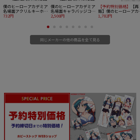
僕のヒーローアカデミア
僕のヒーローアカデミア
【予約特別価格】
【再
名場面アクリルキーホル
名場面キャラバッジコレ
販】僕のヒーローアカ
ダー 爆豪 勝己
732円
クション 6個入り1BOX
2,508円
ミア ぬいパル ぬいぐ
1,782円
みマスコット 爆豪 勝
幼少期
同じメーカーの他の商品を全て見る