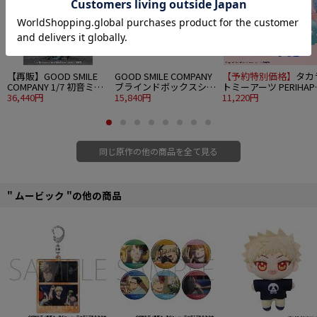
【再販】GOOD SMILE
GOOD SMILE COMPANY
【予約特別価格】
タカ
COMPANY 1/7 初音ミク
ブラインドボックスシリ
トミーアーツ PERIHAPI
十面埋伏Ver.
36,440円
ーズ 雪ミクオールスタ
15,840円
おきがえちゅう ピアプ
11,220円
ーズ フィギュアコレク
ロキャラクターズ 2 8
ション Vol.2 8個入り
入り1BOX
1BOX
同じ原作の他の商品を全て見る
" ムービック "の他の商品