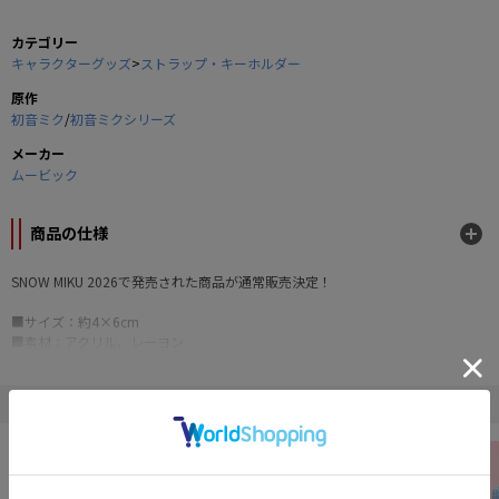
カテゴリー
キャラクターグッズ
>
ストラップ・キーホルダー
原作
初音ミク
/
初音ミクシリーズ
メーカー
ムービック
商品の仕様
SNOW MIKU 2026で発売された商品が通常販売決定！
■サイズ：約4×6cm
■素材：アクリル、レーヨン
■オーロラ箔、フルカラー印刷
Art by ニリツ ©Crypton Future Media, INC. www.piapro.net
" 初音ミク "の他の商品
NEW
NEW