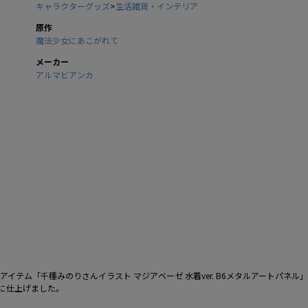
キャラクターグッズ
>
生活雑貨・インテリア
原作
魔法少女にあこがれて
メーカー
アルマビアンカ
テム「千種みのりさんイラスト マジアベーゼ 水着ver. B6メタルアートパネル
に仕上げました。