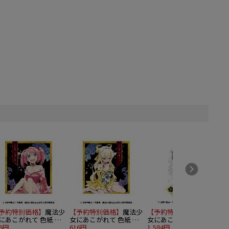
予約特別価格】
魔法少
【予約特別価格】
魔法少
【予約特別価格】
魔法少
にあこがれて 色紙 マ
女にあこがれて 色紙 マ
女にあこがれて アクリ
アマゼンタ
16円
ジアサルファ
616円
ルスタンド レオパルト
1,584円
1