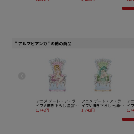
バッジ 8個入り1BOX
12個入り1BOX
クシ
個入
" アルマビアンカ "の他の商品
アニメ デート・ア・ラ
アニメ デート・ア・ラ
ア
イブV 描き下ろし 星宮六
イブV 描き下ろし 七罪
イブ
喰 プリンセス玉座ver.
1,742円
プリンセス玉座ver. BIG
1,742円
十香
1,7
BIGアクリルスタンド
アクリルスタンド
BI