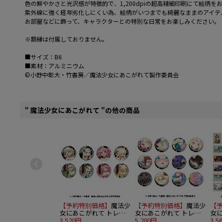
色の鮮やかさと光沢感が特徴的で、1,200dpiの超高精細印刷にて絵柄を
紫外線に強く経年劣化しにくい為、絵柄がいつまでも綺麗なままのアイテ
お部屋などに飾って、キャラクターとの特別な日常をお楽しみください。
※額縁は付属しておりません。
■サイズ：B6
■素材：アルミニウム
©小野中彰大・竹書房／魔法少女にあこがれて製作委員会
" 魔法少女にあこがれて "の他の商品
【予約特別価格】
魔法少
【予約特別価格】
魔法少
【
女にあこがれて トレー
女にあこがれて トレー
女
ディングキャラクター缶
3,520円
ディング場面写バッジ
5,280円
デ
3,5