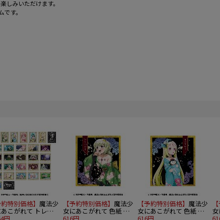
お楽しみいただけます。
ムです。
予約特別価格】
魔法少
【予約特別価格】
魔法少
【予約特別価格】
魔法少
【
にあこがれて トレー
女にあこがれて 色紙 レ
女にあこがれて 色紙 ネ
女
ィングトランプ風コレ
64円
オパルト
616円
ロアリス
616円
ジ
6