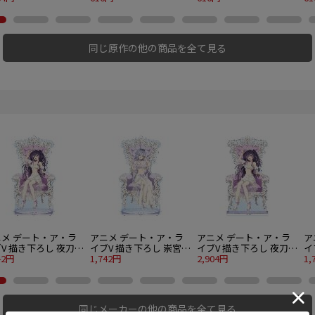
ョンカードvol.1 27
り1BOX
同じ原作の他の商品を全て見る
ニメ デート・ア・ラ
アニメ デート・ア・ラ
アニメ デート・ア・ラ
ア
V 描き下ろし 夜刀神
イブV 描き下ろし 崇宮澪
イブV 描き下ろし 夜刀神
イ
 プリンセス玉座ver.
42円
プリンセス玉座ver. BIG
1,742円
十香 プリンセス玉座ver.
2,904円
三
1,
Gアクリルスタンド
アクリルスタンド
特大アクリルスタンド
B
同じメーカーの他の商品を全て見る