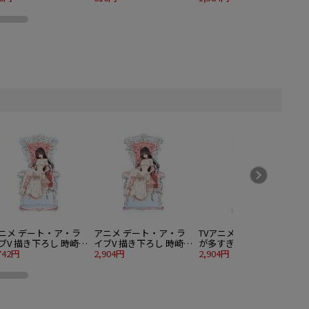
ニメ デート・ア・ラ
アニメ デート・ア・ラ
TVアニメ 負けヒロイン
ブV 描き下ろし 時崎狂
イブV 描き下ろし 時崎狂
が多すぎる！ 描き下ろ
 プリンセス玉座ver.
742円
三 プリンセス玉座ver.
2,904円
し 八奈見 杏菜 制服エプ
2,904円
2
IGアクリルスタンド
特大アクリルスタンド
ロンver. 特大アクリルス
タンド