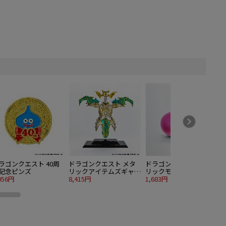
ラゴンクエスト 40周
ドラゴンクエスト メタ
ドラゴンクエスト メタ
記念ピンズ
リックアイテムズギャラ
リックモンスターズギャ
056円
リースペシャル 天空の
8,415円
ラリー ピーチスライム
1,683円
1
鎧＆天空の兜