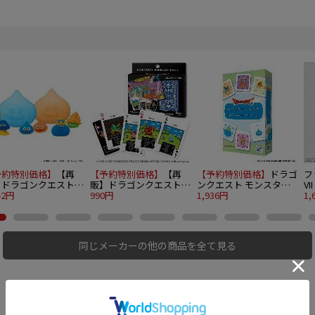
予約特別価格】
【再
【予約特別価格】
【再
【予約特別価格】
ドラゴ
フ
】ドラゴンクエスト
販】ドラゴンクエスト
ンクエスト モンスター
V
スボール ～スライム
42円
ドットモンスタートラン
990円
しょうぎ Let's catch
1,936円
ー
1,
間たち編～ 12個入
プ
monsters!
BOX
同じメーカーの他の商品を全て見る