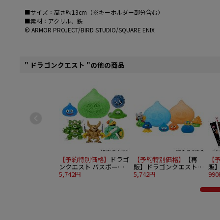
■サイズ：高さ約13cm（※キーホルダー部分含む）
■素材：アクリル、鉄
© ARMOR PROJECT/BIRD STUDIO/SQUARE ENIX
" ドラゴンクエスト "の他の商品
【予約特別価格】
ドラゴ
【予約特別価格】
【再
【
ンクエスト バスボール
販】ドラゴンクエスト
販
～地獄の帝王復活編～
5,742円
バスボール ～スライム
5,742円
ド
99
12個入り1BOX
の仲間たち編～ 12個入
プ
り1BOX