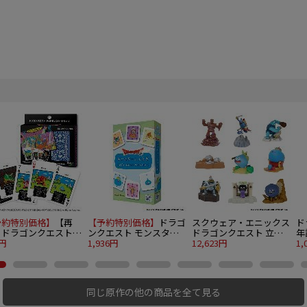
予約特別価格】
【再
【予約特別価格】
ドラゴ
スクウェア・エニックス
ド
】ドラゴンクエスト
ンクエスト モンスター
ドラゴンクエスト 立体
年
ットモンスタートラン
0円
しょうぎ Let's catch
1,936円
モンスター図鑑フィギュ
12,623円
1,
monsters!
ア ～大集合スペシャル
～ 9個入り1BOX
同じ原作の他の商品を全て見る