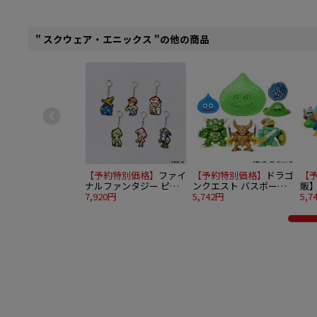
" スクウェア・エニックス "の他の商品
【予約特別価格】
ファイ
【予約特別価格】
ドラゴ
【
ナルファンタジー ピク
ンクエスト バスボール
販
セルリマスター ビルド
7,920円
～地獄の帝王復活編～
5,742円
バ
5,7
チャームコレクション
12個入り1BOX
の仲
Vol.3 6個入り1BOX
り1