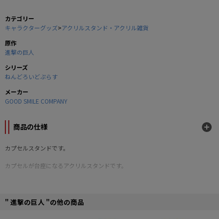
カテゴリー
キャラクターグッズ
>
アクリルスタンド・アクリル雑貨
原作
進撃の巨人
シリーズ
ねんどろいどぷらす
メーカー
GOOD SMILE COMPANY
商品の仕様
カプセルスタンドです。
カプセルが台座になるアクリルスタンドです。
■サイズ：約W61×H64mm（カプセル密閉時）
■素材：アクリル、PS、PP
©諫山創・講談社／「進撃の巨人」The Final Season製作委員会
" 進撃の巨人 "の他の商品