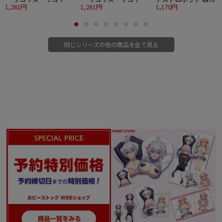
ねんどろいどぷらす 錦
1,261円
ねんどろいどぷらす 井
1,261円
ろいどぷらす アストロ
1,170円
木千束 らばーますこっ
ノ上たきな らばーます
らばーますこっと
と
こっと
同じシリーズの他の商品を全て見る