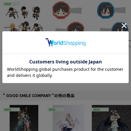
NEW
【予約特別価格】
メガハ
進撃の巨人 アクリルヘ
進撃の巨人 アクリルヘ
ウス とびマス 進撃の巨
アクリップ エレン
アクリップ ミカサ
人 6個入り1BOX
6,171円
941円
941円
同じ原作の他の商品を全て見る
" GOOD SMILE COMPANY "の他の商品
NEW
NEW
NEW