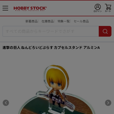
メ
ログイン
カート
ニ
ュ
新着商品
在庫商品
特集一覧
セール商品
ー
開
進撃の巨人 ねんどろいどぷらす カプセルスタンド アルミンA