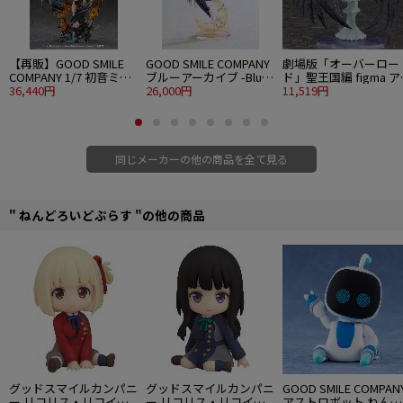
【再販】GOOD SMILE
GOOD SMILE COMPANY
劇場版「オーバーロー
COMPANY 1/7 初音ミク
ブルーアーカイブ -Blue
ド」聖王国編 figma 
十面埋伏Ver.
36,440円
Archive- G.S.Collection
26,000円
ベド
11,519円
1/7 ナギサ ～花薫る微笑
み～
同じメーカーの他の商品を全て見る
" ねんどろいどぷらす "の他の商品
グッドスマイルカンパニ
グッドスマイルカンパニ
GOOD SMILE COMPAN
ー リコリス・リコイル
ー リコリス・リコイル
アストロボット ねんど