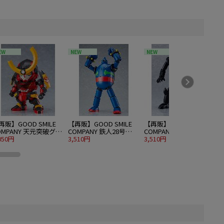
EW
NEW
NEW
再販】GOOD SMILE
【再販】GOOD SMILE
【再販】GOOD SMILE
G
OMPANY 天元突破グレ
COMPANY 鉄人28号
COMPANY 鉄人28号
ラガン MODEROID グ
050円
MODEROID 鉄人28号
3,510円
MODEROID ブラックオ
3,510円
8
ンラガン
ックス（初代鉄人版）