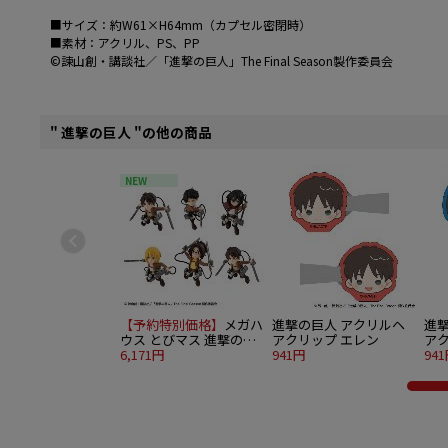
■サイズ：約W61×H64mm（カプセル密閉時）
■素材：アクリル、PS、PP
©諫山創・講談社／「進撃の巨人」The Final Season製作委員会
" 進撃の巨人 "の他の商品
NEW
【予約特別価格】
メガハ
進撃の巨人 アクリルヘ
進
ウス とびマス 進撃の巨
アクリップ エレン
アク
人 6個入り1BOX
6,171円
941円
94