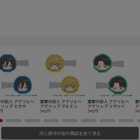
撃の巨人 アクリルヘ
進撃の巨人 アクリルヘ
進撃の巨人 アクリルヘ
進
リップ ミカサ
アクリップ アルミン
アクリップ リヴァイ
ア
1円
941円
941円
9
同じ原作の他の商品を全て見る