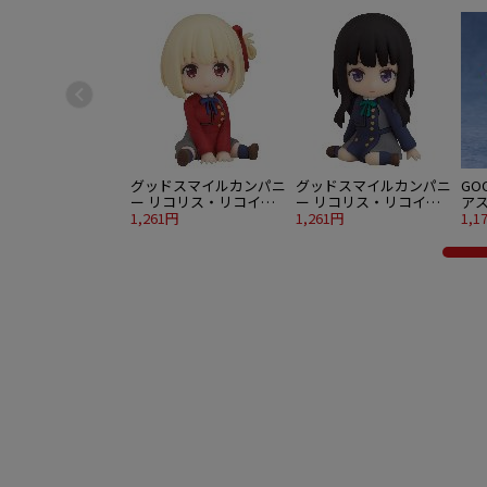
グッドスマイルカンパニ
グッドスマイルカンパニ
GOO
ー リコリス・リコイル
ー リコリス・リコイル
ア
ねんどろいどぷらす 錦
1,261円
ねんどろいどぷらす 井
1,261円
ろ
1,1
木千束 らばーますこっ
ノ上たきな らばーます
ら
と
こっと