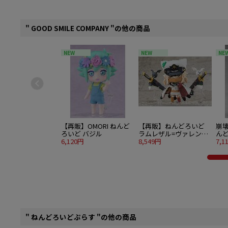
" GOOD SMILE COMPANY "の他の商品
NEW
NEW
NE
【再販】OMORI ねんど
【再販】ねんどろいど
崩
ろいど バジル
ラムレザル=ヴァレンタ
んど
6,120円
イン
8,549円
7,1
" ねんどろいどぷらす "の他の商品