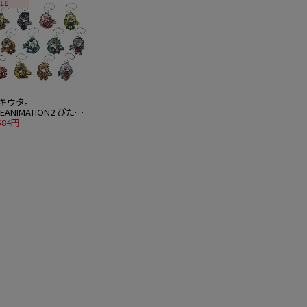
LE
キウタ。
HEANIMATION2 ぴた！
ふぉめ アクリルキー
584円
ルダー 12個入り1BOX