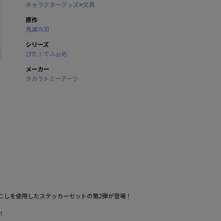
キャラクターグッズ
>
文具
原作
鬼滅の刃
シリーズ
ぴた！でふぉめ
メーカー
タカラトミーアーツ
こしを使用したステッカーセットの第2弾が登場！
！