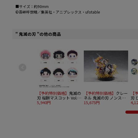
■サイズ：約90mm
©吾峠呼世晴／集英社・アニプレックス・ufotable
" 鬼滅の刃 "の他の商品
【予約特別価格】
鬼滅の
【予約特別価格】
クレー
【
刃 桜餅マスコット Vol.5
ネル 鬼滅の刃 ノンスケ
刃 
6個入り1BOX
5,940円
ール 胡蝶しのぶ＆童磨
15,675円
見
4,1
バッ