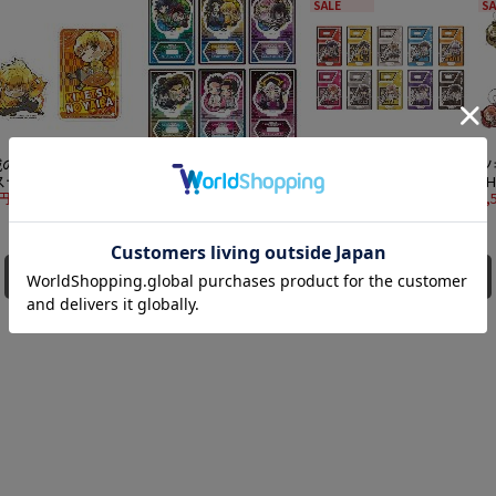
SALE
SA
滅の刃 ぴた！でふぉ
鬼滅の刃 ぴた！でふぉ
桃源暗鬼 ぴた！でふぉ
ツ
ステッカーセット 我
め 無限城編 弐 トレーデ
め トレーディングアク
T
善逸
4円
ィングアクリルスタンド
4,488円
リルスタンド 10個入り
5,775円
で
1,
6個入り1BOX
1BOX
ホ
同じシリーズの他の商品を全て見る