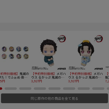
予約特別価格】
鬼滅の
【予約特別価格】
メガハ
【予約特別価格】
メガハ
【
ぴた！でふぉめ 夜の
ウス るかっぷ 鬼滅の刃
ウス るかっぷ 鬼滅の刃
販
回りトレーディング缶
25円
狛治
3,927円
恋雪
3,927円
リ
7,
ジ 10個入り1BOX
ら
同じ原作の他の商品を全て見る