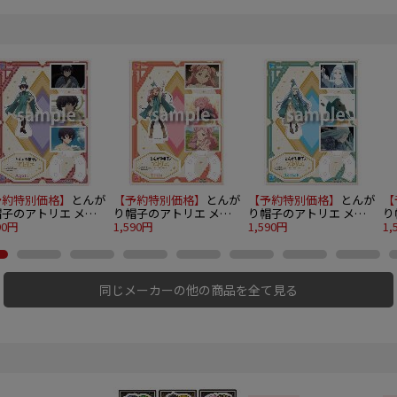
予約特別価格】
とんが
【予約特別価格】
とんが
【予約特別価格】
とんが
【
帽子のアトリエ メモ
り帽子のアトリエ メモ
り帽子のアトリエ メモ
り
アルアクリルスタンド
90円
リアルアクリルスタンド
1,590円
リアルアクリルスタンド
1,590円
リ
1,
ガット
テティア
リチェ
イ
同じメーカーの他の商品を全て見る