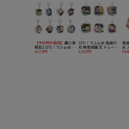
【予約特別価格】
羅小黒
ぴた！でふぉめ 鬼滅の
鬼
戦記2 ぴた！でふぉめ ア
刃 無限城編 弐 トレーデ
め 
クリキーホルダー 8個入
4,576円
ィングアクリルチャーム
3,927円
妻
59
り1BOX
6個入り1BOX