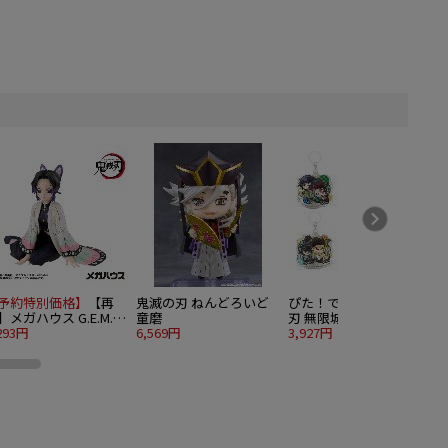
予約特別価格】
【再
鬼滅の刃 ねんどろいど
ぴた！でふぉめ 鬼滅の
】メガハウス G.E.M.シ
童磨
刃 無限城編 弐 トレーデ
ーズ 鬼滅の刃 てのひ
293円
6,569円
ィングアクリルチャーム
3,927円
v
4
しのぶさん
6個入り1BOX