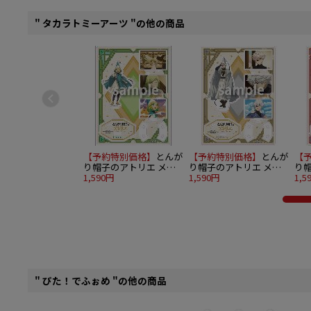
" タカラトミーアーツ "の他の商品
【予約特別価格】
とんが
【予約特別価格】
とんが
【
り帽子のアトリエ メモ
り帽子のアトリエ メモ
り
リアルアクリルスタンド
1,590円
リアルアクリルスタンド
1,590円
リ
1,5
ココ
キーフリー
ア
" ぴた！でふぉめ "の他の商品