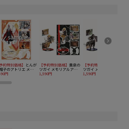
予約特別価格】
とんが
【予約特別価格】
黄泉の
【予約特別価格】
黄泉の
帽子のアトリエ メモ
ツガイ メモリアルアク
ツガイ メモリアルアク
アルアクリルスタンド
590円
リルスタンド ユル
1,590円
リルスタンド アサ
1,590円
1
ースヒース