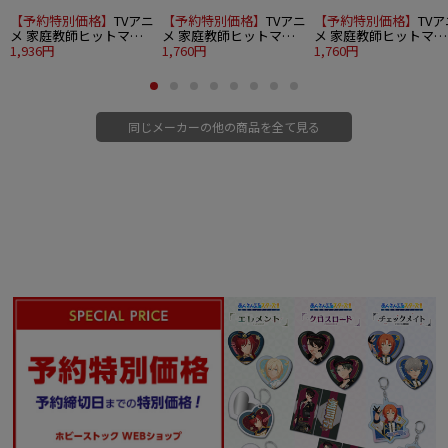
【予約特別価格】
TVアニ
【予約特別価格】
TVアニ
【予約特別価格】
TVア
メ 家庭教師ヒットマン
メ 家庭教師ヒットマン
メ 家庭教師ヒットマン
REBORN! ちみけもます
1,936円
REBORN! ちみけもます
1,760円
REBORN! ちみけもます
1,760円
こっと 1.沢田綱吉＆リボ
こっと 2.獄寺隼人
こっと 3.山本武
ーン
同じメーカーの他の商品を全て見る