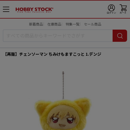
メ
ログイン
カート
ニ
ュ
新着商品
在庫商品
特集一覧
セール商品
ー
開
【再販】チェンソーマン ちみけもますこっと 1.デンジ