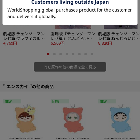
劇場版 チェンソーマン
劇場版『チェンソーマン
劇場版 チェンソーマン
レゼ篇 グラフィカルカ
レゼ篇』 ねんどろいど
レゼ篇 ねんどろいどど
ードコレクション 17個
4,769円
天使の悪魔
6,569円
ーる レゼ
8,820円
入り1BOX
同じ原作の他の商品を全て見る
" エンスカイ "の他の商品
NEW
NEW
NEW