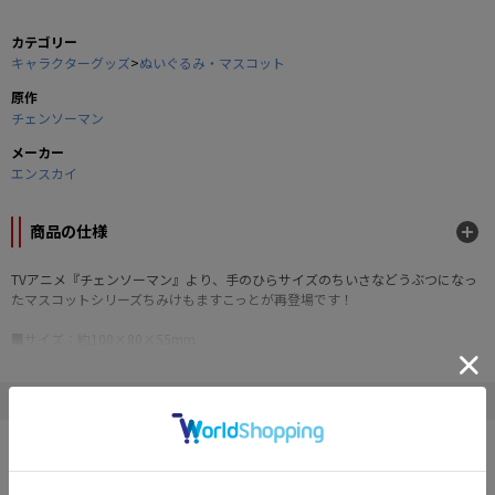
カテゴリー
キャラクターグッズ
>
ぬいぐるみ・マスコット
原作
チェンソーマン
メーカー
エンスカイ
商品の仕様
TVアニメ『チェンソーマン』より、手のひらサイズのちいさなどうぶつになっ
たマスコットシリーズちみけもますこっとが再登場です！
■サイズ：約100×80×55mm
■素材：ポリエステル
■付属品：ボールチェーン
©藤本タツキ／集英社・MAPPA
" チェンソーマン "の他の商品