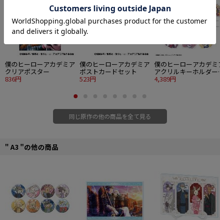
僕のヒーローアカデミア
僕のヒーローアカデミア
僕のヒーローアカデミ
クリアポスター
ポストカードセット
アクリルキーホルダー
836円
523円
レクション ぬいパル 
4,389円
きっぷ 7個入り1BOX
同じ原作の他の商品を全て見る
" A3 "の他の商品