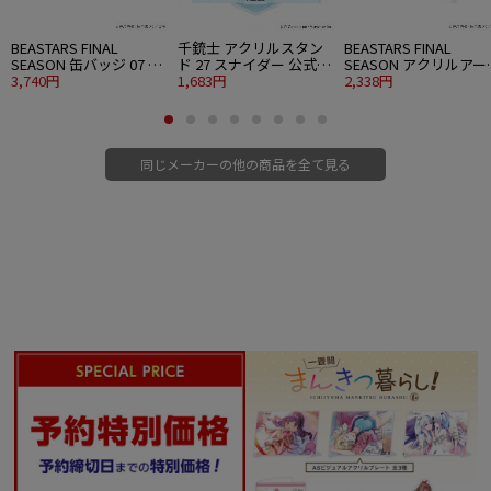
BEASTARS FINAL
千銃士 アクリルスタン
BEASTARS FINAL
SEASON 缶バッジ 07 着
ド 27 スナイダー 公式イ
SEASON アクリルアー
物ver. グラフアート 8個
3,740円
ラスト
1,683円
ボード A5サイズ 03 着
2,338円
入り1BOX
ver. コマ割りデザイン
描き下ろしビジュアル
同じメーカーの他の商品を全て見る