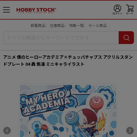
メ
ログイン
カート
ニ
ュ
新着商品
在庫商品
特集一覧
セール商品
ー
開
アニメ 僕のヒーローアカデミア×チュッパチャプス アクリルスタン
ドプレート 04 轟 焦凍 ミニキャライラスト