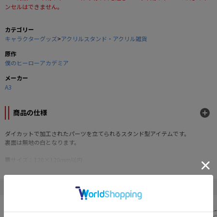
ンセルはできません。
カテゴリー
キャラクターグッズ
>
アクリルスタンド・アクリル雑貨
原作
僕のヒーローアカデミア
メーカー
A3
商品の仕様
ダイカットで加工されたパーツを立てられるスタンド型アイテムです。
裏面は無地の白となります。
■サイズ：120×120mm以内
■素材：アクリル
©堀越耕平／集英社・僕のヒーローアカデミア製作委員会
" 僕のヒーローアカデミア "の他の商品