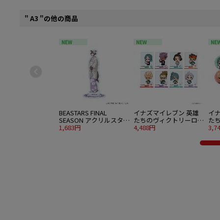
" A3 "の他の商品
NEW
NEW
NE
BEASTARS FINAL
イナズマイレブン 英雄
イ
SEASON アクリルスタン
たちのヴィクトリーロー
た
ド 08 ジュノ 着物ver. 描
1,683円
ド アクリルカード 03 食
4,488円
ド 
3,7
き下ろしビジュアル
べ歩きver. ミニキャライ
ve
ラスト 8個入り1BOX
8個