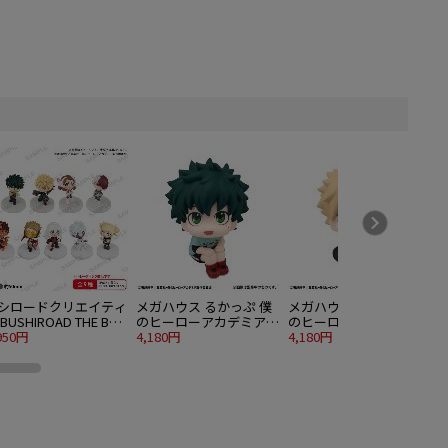
シロードクリエイティ
メガハウス るかっぷ 僕
メガハウス るかっぷ 僕
BUSHIROAD THE BOX
のヒーローアカデミア
のヒーローアカデミア
のヒーローアカデミア
950円
緑谷出久 私服ver.
4,180円
爆豪勝己 私服ver.
4,180円
1
あげてすたぁマスコッ
 10個入り1BOX