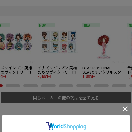
W
NEW
NEW
N
ナズマイレブン 英雄
イナズマイレブン 英雄
BEASTARS FINAL
千
ちのヴィクトリーロー
たちのヴィクトリーロー
SEASON アクリルスタン
ド
缶バッジ 03 食べ歩き
40円
ド アクリルカード 04 食
4,488円
ド 06 ハル 着物ver. 描き
1,683円
ラ
1,
r. ミニキャライラスト
べ歩きver. ミニキャライ
下ろしビジュアル
入り1BOX
ラスト 8個入り1BOX
同じメーカーの他の商品を全て見る