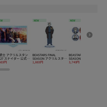
EW
NEW
NEW
銃士 アクリルスタン
BEASTARS FINAL
BEASTARS FINAL
B
 27 スナイダー 公式イ
SEASON アクリルスタン
SEASON 缶バッジ 06 着
スト
683円
ド 05 レゴシ 着物ver. 描
1,683円
物ver. 描き下ろしビジュ
3,740円
6
き下ろしビジュアル
アル 8個入り1BOX