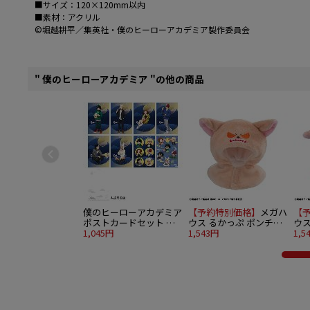
■サイズ：120×120mm以内
■素材：アクリル
©堀越耕平／集英社・僕のヒーローアカデミア製作委員会
" 僕のヒーローアカデミア "の他の商品
僕のヒーローアカデミア
【予約特別価格】
メガハ
【
ポストカードセット お
ウス るかっぷ ポンチョ
ウス
月見Ver.
1,045円
僕のヒーローアカデミア
1,543円
僕
1,5
バクドッグ
デ