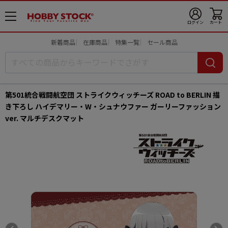
メ
ログイン
カート
ニ
ュ
新着商品
在庫商品
特集一覧
セール商品
ー
開
第501統合戦闘航空団 ストライクウィッチーズ ROAD to BERLIN 描
き下ろし ハイデマリー・W・シュナウファー ガーリーファッション
ver. マルチデスクマット