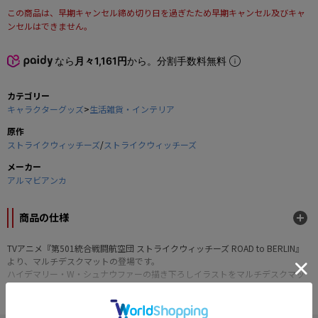
この商品は、早期キャンセル締め切り日を過ぎたため早期キャンセル及びキャ
ンセルはできません。
なら
月々1,161円
から。分割手数料無料
カテゴリー
キャラクターグッズ
>
生活雑貨・インテリア
原作
ストライクウィッチーズ
/
ストライクウィッチーズ
メーカー
アルマビアンカ
商品の仕様
TVアニメ『第501統合戦闘航空団 ストライクウィッチーズ ROAD to BERLIN』
より、マルチデスクマットの登場です。
ハイデマリー・W・シュナウファーの描き下ろしイラストをマルチデスクマッ
トに仕上げました。
デスクに敷いたり、お部屋に飾ったり、キャラクターとの日常をお楽しみくだ
さい。