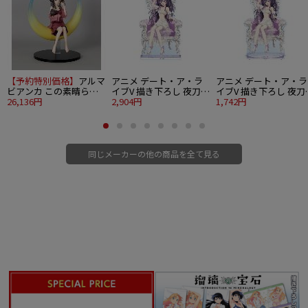
【予約特別価格】
アルマ
アニメ デート・ア・ラ
アニメ デート・ア・ラ
ビアンカ この素晴らし
イブV 描き下ろし 夜刀神
イブV 描き下ろし 夜刀
い世界に爆焔を！ 1/7 め
26,136円
十香 プリンセス玉座ver.
2,904円
十香 プリンセス玉座ver
1,742円
ぐみん ムーンナイトver.
特大アクリルスタンド
BIGアクリルスタンド
同じメーカーの他の商品を全て見る