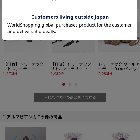
" ストライクウィッチーズ "の他の商品
■サイズ：約60×35cm
■素材：ポリエステル、ラバー
SALE
SALE
SALE
©2020 島田フミカネ・KADOKAWA／第501統合戦闘航空団
【再販】トミーテック
【再販】トミーテック
トミーテック リトルア
リトルアーモリー
リトルアーモリー
ーモリー[LD036]バッ
[LASW05] ストライクウ
1,573円
[LASW06] ストライクウ
1,452円
パックセットAセット
2,299円
ィッチーズROAD to
ィッチーズROAD to
BERLIN M1919A6
BERLIN M1918BAR
同じ原作の他の商品を全て見る
" アルマビアンカ "の他の商品